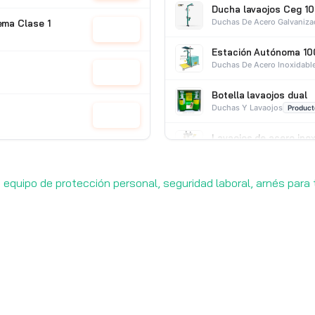
Ducha lavaojos Ceg 10
Duchas De Acero Galvaniz
ema Clase 1
Cotizar
Estación Autónoma 10
Duchas De Acero Inoxidabl
Cotizar
Botella lavaojos dual
Duchas Y Lavaojos
Product
Cotizar
Lavaojos de acero ino
Duchas De Acero Inoxidabl
Cotizar
 equipo de protección personal, seguridad laboral, arnés para t