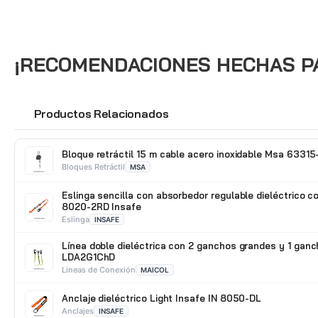
¡RECOMENDACIONES HECHAS PAR
Productos Relacionados
🔗
Bloque retráctil 15 m cable acero inoxidable Msa 6331
Bloques Retráctil
MSA
Eslinga sencilla con absorbedor regulable dieléctrico c
8020-2RD Insafe
Eslinga
INSAFE
Línea doble dieléctrica con 2 ganchos grandes y 1 ganc
LDA2G1ChD
Lineas de Conexión
MAICOL
Anclaje dieléctrico Light Insafe IN 8050-DL
Anclajes
INSAFE