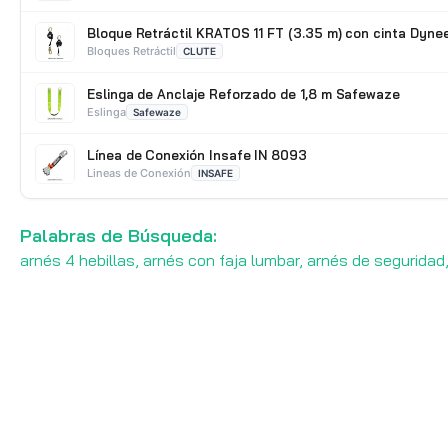
Bloque Retráctil KRATOS 11 FT (3.35 m) con cinta Dyne
Bloques Retráctil
CLUTE
Eslinga de Anclaje Reforzado de 1,8 m Safewaze
Eslinga
Safewaze
Línea de Conexión Insafe IN 8093
Lineas de Conexión
INSAFE
Mosquetón oval de acero doble seguro N-244G Yoke
Palabras de Búsqueda:
Mosquetones
Yoke
arnés 4 hebillas, arnés con faja lumbar, arnés de seguridad,