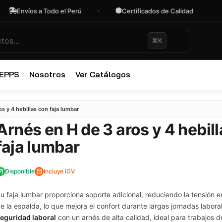
íos a Todo el Perú
Certificados de Calidad
OFE
⌘K
 EPPS
Nosotros
Ver Catálogos
✕
s y 4 hebillas con faja lumbar
Arnés en H de 3 aros y 4 hebil
faja lumbar
Disponible
Incluye IGV
u faja lumbar proporciona soporte adicional, reduciendo la tensión e
e la espalda, lo que mejora el confort durante largas jornadas labora
eguridad laboral
con un arnés de alta calidad, ideal para trabajos d