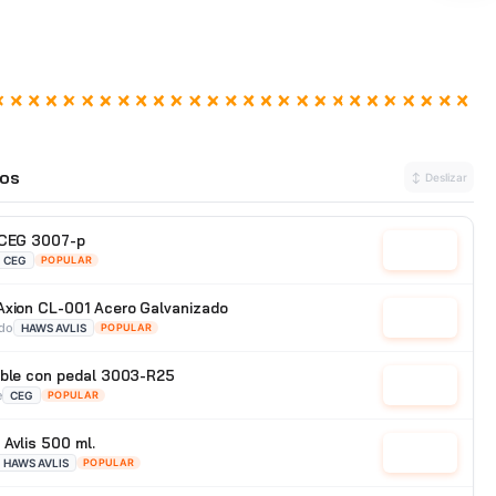
os
↕ Deslizar
 CEG 3007-p
Cotizar
CEG
POPULAR
Axion CL-001 Acero Galvanizado
Cotizar
ado
HAWS AVLIS
POPULAR
able con pedal 3003-R25
Cotizar
e
CEG
POPULAR
Avlis 500 ml.
Cotizar
HAWS AVLIS
POPULAR