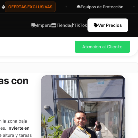
RTAS EXCLUSIVAS
Equipos de Protección
Ase
Imperu
Tienda
TikTok
Ver Precios
Atencion al Cliente
las con
n la zona baja
les.
Invierte en
e altura y tareas