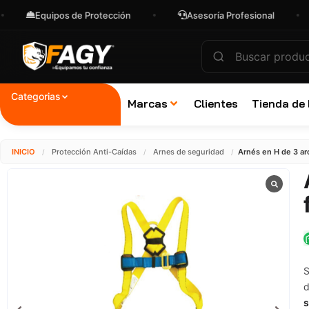
Equipos de Protección
Asesoría Profesional
Env
Categorias
Marcas
Clientes
Tienda de
INICIO
Protección Anti-Caídas
Arnes de seguridad
Arnés en H de 3 aro
/
/
/
S
d
s