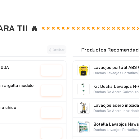
A TI! 🔥
Productos Recomendad
↕ Deslizar
⭐
5-00A
Lavaojos portátil ABS
Cotizar
Duchas Lavaojos Portatiles
on argolla modelo
Kit Ducha Lavaojos H-
Cotizar
Duchas De Acero Galvaniz
Lavaojos acero inoxid
ho chico
Duchas De Acero Inoxidabl
Cotizar
Botella Lavaojos Haws 
Duchas Lavaojos Portatiles
Cotizar