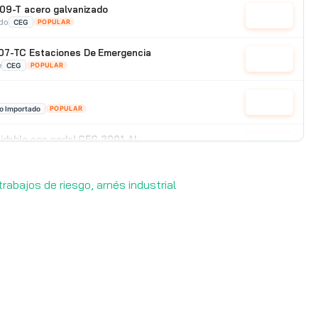
09-T acero galvanizado
Cotizar
ado
CEG
POPULAR
07-TC Estaciones De Emergencia
Cotizar
e
CEG
POPULAR
Cotizar
o Importado
POPULAR
xidable con pedal CEG 3001-AI
Cotizar
e
CEG
POPULAR
rabajos de riesgo, arnés industrial