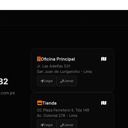
Oficina Principal
Jr. Las Adelfas 531
San Juan de Lurigancho - Lima
882
Llegar
Llamar
y.com.pe
Tienda
CC Plaza Ferretero II, Tda 149
Av. Colonial 278 - Lima
Llegar
Llamar
Certificados 3M