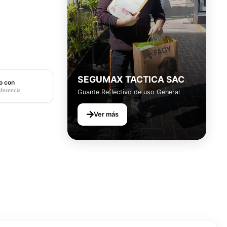
SEGUMAX TACTICA SAC
o con
sferencia
Guante Reflectivo de uso General
Ver más