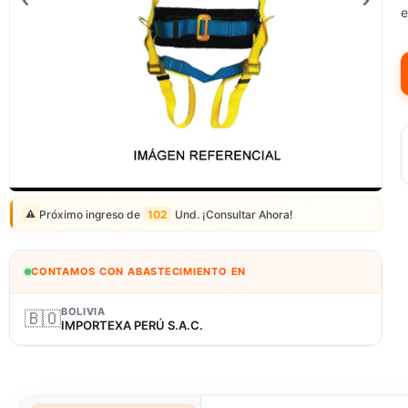
e
Correo: ventas@fagy.com.pe
(01) 6371882 - 915 330 639
Próximo ingreso de
102
Und. ¡Consultar Ahora!
⚠️
CONTAMOS CON ABASTECIMIENTO EN
BOLIVIA
🇧🇴
IMPORTEXA PERÚ S.A.C.