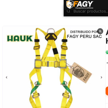
INICIO
Protección Anti-Caídas
Arnes de seguridad
Arnés 3 anillas 5 hebillas HAUK I3A5H
/
/
/