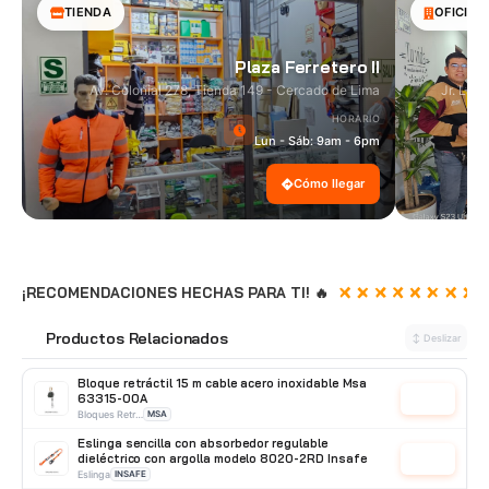
TIENDA
OFICINA
Plaza Ferretero II
Av. Colonial 278, Tienda 149 - Cercado de Lima
Jr. Las
HORARIO
Lun - Sáb: 9am - 6pm
Cómo llegar
¡RECOMENDACIONES HECHAS PARA TI! 🔥
Productos Relacionados
🔗
↕ Deslizar
Bloque retráctil 15 m cable acero inoxidable Msa
63315-00A
Cotizar
Bloques Retráctil
MSA
Eslinga sencilla con absorbedor regulable
dieléctrico con argolla modelo 8020-2RD Insafe
Cotizar
Eslinga
INSAFE