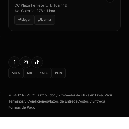
CC Plaza Ferretero II, Tda 149
Av. Colonial 278 - Lima
Llegar
Llamar
VISA
MC
YAPE
PLIN
© FAGY PERU ®. Distribuidor y Proveedor de EPPs en Lima, Perú.
Términos y Condiciones
Plazos de Entrega
Costos y Entrega
Formas de Pago