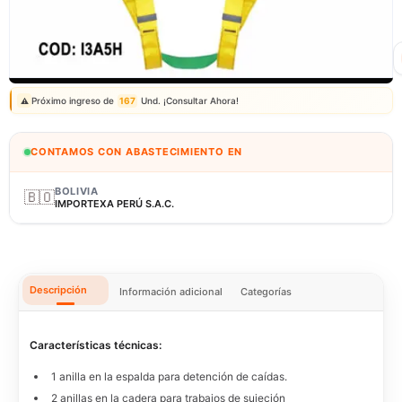
Correo: ventas@fagy.com.pe
(01) 6371882 - 915 330 639
Próximo ingreso de
167
Und. ¡Consultar Ahora!
⚠️
CONTAMOS CON ABASTECIMIENTO EN
BOLIVIA
🇧🇴
IMPORTEXA PERÚ S.A.C.
Descripción
Información adicional
Categorías
Características técnicas:
1 anilla en la espalda para detención de caídas.
2 anillas en la cadera para trabajos de sujeción