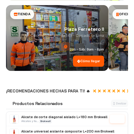
TIENDA
OFICINA
Plaza Ferretero II
Av. Colonial 278, Tienda 149 - Cercado de Lima
Jr. Las
HORARIO
Lun - Sáb: 9am - 6pm
Cómo llegar
¡RECOMENDACIONES HECHAS PARA TI! 🔥
Productos Relacionados
🔗
↕ Deslizar
Alicate de corte diagonal aislado L=180 mm Brokwall
Cotizar
Alicates y llave (francesa/Stilson/Gasfitero)
Brokwall
Alicate universal aislante composite L=200 mm Brokwall