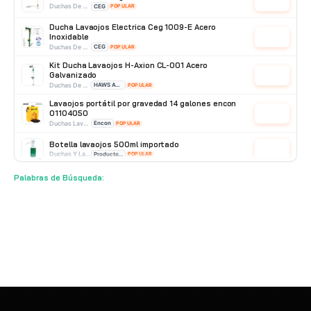
Cotizar
Duchas De Acero Inoxidable
CEG
POPULAR
Ducha Lavaojos Electrica Ceg 1009-E Acero
Inoxidable
Cotizar
Duchas De Acero Inoxidable
CEG
POPULAR
Kit Ducha Lavaojos H-Axion CL-001 Acero
Galvanizado
Cotizar
Duchas De Acero Galvanizado
HAWS AVLIS
POPULAR
Lavaojos portátil por gravedad 14 galones encon
01104050
Cotizar
Duchas Lavaojos Portatiles
Encon
POPULAR
Botella lavaojos 500ml importado
Cotizar
Duchas Y Lavaojos
Producto Importado
POPULAR
Palabras de Búsqueda:
Lavaojo de pared inox CEG 3002-ABS
Cotizar
Duchas De Pared
CEG
POPULAR