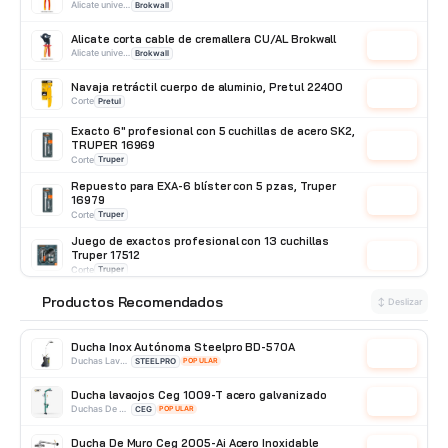
Alicate universal
Brokwall
Alicate corta cable de cremallera CU/AL Brokwall
Cotizar
Alicate universal
Brokwall
Navaja retráctil cuerpo de aluminio, Pretul 22400
Cotizar
Corte
Pretul
Exacto 6" profesional con 5 cuchillas de acero SK2,
TRUPER 16969
Cotizar
Corte
Truper
Repuesto para EXA-6 blíster con 5 pzas, Truper
16979
Cotizar
Corte
Truper
Juego de exactos profesional con 13 cuchillas
Truper 17512
Cotizar
Corte
Truper
Juego de exactos con 13 cuchillas en estuche
Productos Recomendados
⭐
↕ Deslizar
Pretul 22409
Cotizar
Corte
Pretul
Ducha Inox Autónoma Steelpro BD-570A
Cotizar
Duchas Lavaojos Portatiles
STEELPRO
POPULAR
Ducha lavaojos Ceg 1009-T acero galvanizado
Cotizar
Duchas De Acero Galvanizado
CEG
POPULAR
Ducha De Muro Ceg 2005-Ai Acero Inoxidable