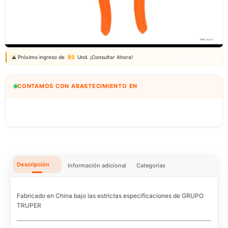
Correo: ventas@fagy.com.pe
(01) 6371882 - 915 330 639
Próximo ingreso de
95
Und. ¡Consultar Ahora!
⚠️
CONTAMOS CON ABASTECIMIENTO EN
BOLIVIA
🇧🇴
IMPORTEXA PERÚ S.A.C.
Descripción
Información adicional
Categorías
Fabricado en China bajo las estrictas especificaciones de GRUPO
TRUPER