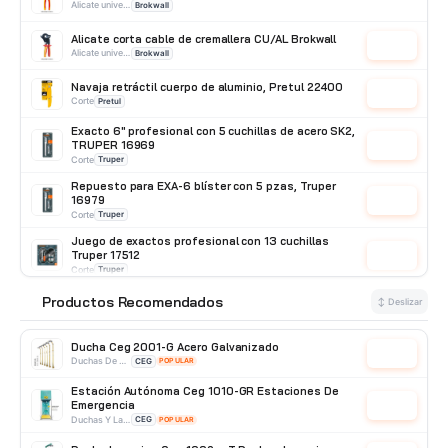
Alicate universal
Brokwall
Alicate corta cable de cremallera CU/AL Brokwall
Cotizar
Alicate universal
Brokwall
Navaja retráctil cuerpo de aluminio, Pretul 22400
Cotizar
Corte
Pretul
Exacto 6" profesional con 5 cuchillas de acero SK2,
TRUPER 16969
Cotizar
Corte
Truper
Repuesto para EXA-6 blíster con 5 pzas, Truper
16979
Cotizar
Corte
Truper
Juego de exactos profesional con 13 cuchillas
Truper 17512
Cotizar
Corte
Truper
Juego de exactos con 13 cuchillas en estuche
Productos Recomendados
⭐
↕ Deslizar
Pretul 22409
Cotizar
Corte
Pretul
Ducha Ceg 2001-G Acero Galvanizado
Cotizar
Duchas De Acero Galvanizado
CEG
POPULAR
Estación Autónoma Ceg 1010-GR Estaciones De
Emergencia
Cotizar
Duchas Y Lavaojos
CEG
POPULAR