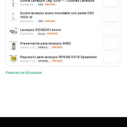
Ducha Lavaojos Ceg 1009 – T Duchas Lavaojos
Cotizar
Duchas De Acero Galvanizado
CEG
POPULAR
Ducha lavaojos acero inoxidable con pedal CEG
1002-AI
Cotizar
Duchas De Acero Inoxidable
CEG
POPULAR
Lavaojos 01045001 encon
Cotizar
Duchas De Pared
Encon
POPULAR
Preservante para lavaojos 9082
Cotizar
Duchas Y Lavaojos
HAWS AVLIS
POPULAR
Repuesto para lavaojos RPG38-0379 Speakman
Cotizar
Duchas Y Lavaojos
SPEAKMAN
POPULAR
Lavaojo de pared inox CEG 3002-ABS
Palabras de Búsqueda:
Cotizar
Duchas De Pared
CEG
POPULAR