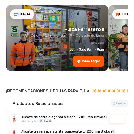
TIENDA
OFICINA
Plaza Ferretero II
Av. Colonial 278, Tienda 149 - Cercado de Lima
Jr. Las
HORARIO
Lun - Sáb: 9am - 6pm
Cómo llegar
¡RECOMENDACIONES HECHAS PARA TI! 🔥
Productos Relacionados
🔗
↕ Deslizar
Alicate de corte diagonal aislado L=180 mm Brokwall
Cotizar
Alicates y llave (francesa/Stilson/Gasfitero)
Brokwall
Alicate universal aislante composite L=200 mm Brokwall