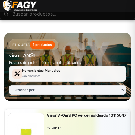
1 productos
ETIQUETA
visor ANSI
Equipos de protección personal certificados
Herramientas Manuales
746 productos
Visor V-Gard PC verde moldeado 10115847
Marca:
MSA