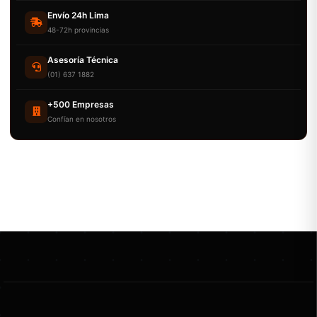
Envío 24h Lima
48-72h provincias
Asesoría Técnica
(01) 637 1882
+500 Empresas
Confían en nosotros