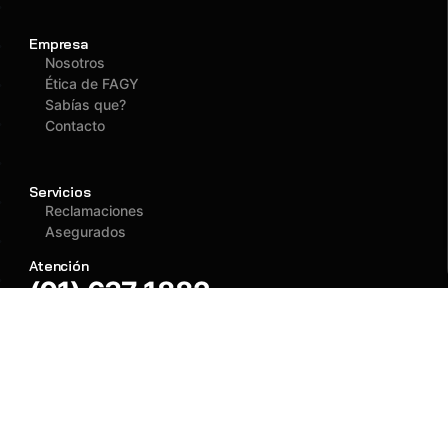
Empresa
Nosotros
Ética de FAGY
Sabías que?
Contacto
Servicios
Reclamaciones
Asegurados
Atención
(01) 637 1882
administracion@fagy.com.pe
Oficina Principal