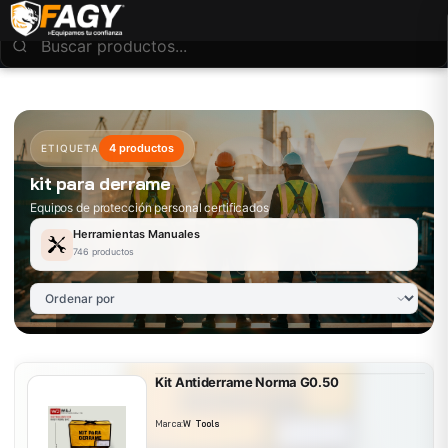
4 productos
ETIQUETA
kit para derrame
Equipos de protección personal certificados
Herramientas Manuales
746 productos
Kit Antiderrame Norma G0.50
Marca:
W Tools