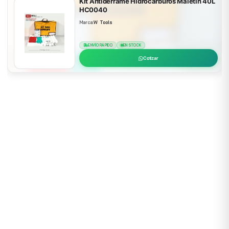
Kit Antiderrame Hidrocarburos Maletin 40L
HC0040
Marca:
W Tools
ENVÍO RÁPIDO
EN STOCK
Cotizar