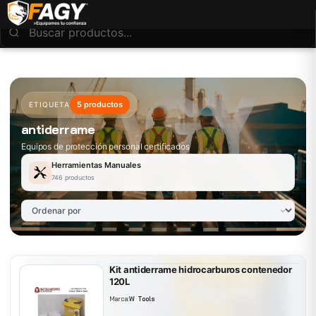
5 productos
ETIQUETA
antiderrame
Equipos de protección personal certificados
Herramientas Manuales
746 productos
Kit antiderrame hidrocarburos contenedor
120L
Marca:
W Tools