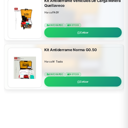
Kit Antiderrame Vehiculos De Carga Minera
Quellaveco
Marca:
FAGY
ENVÍO RÁPIDO
EN STOCK
Cotizar
Kit Antiderrame Norma G0.50
Marca:
W Tools
ENVÍO RÁPIDO
EN STOCK
Cotizar