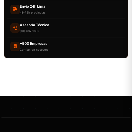
Envío 24h Lima
48-72h provincias
Asesoría Técnica
(01) 637 1882
+500 Empresas
Confían en nosotros