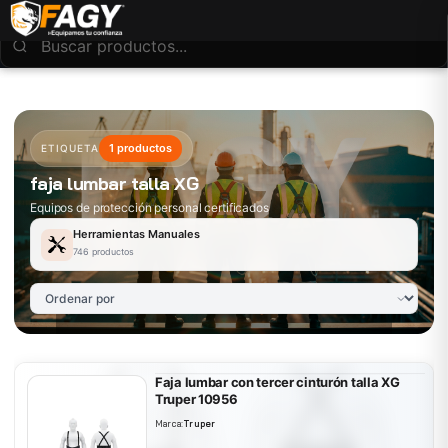
1 productos
ETIQUETA
faja lumbar talla XG
Equipos de protección personal certificados
Herramientas Manuales
746 productos
Faja lumbar con tercer cinturón talla XG
Truper 10956
Marca:
Truper