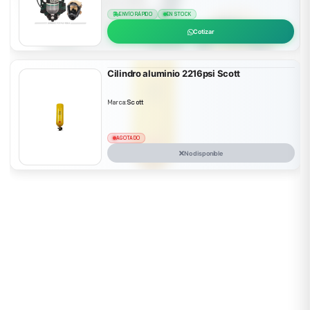
ENVÍO RÁPIDO
EN STOCK
Cotizar
Cilindro aluminio 2216psi Scott
Marca:
Scott
AGOTADO
No disponible