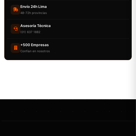
Envío 24h Lima
48-72h provincias
Asesoría Técnica
(01) 637 1882
+500 Empresas
Confían en nosotros