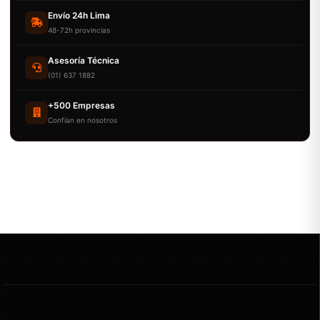
Envío 24h Lima
48-72h provincias
Asesoría Técnica
(01) 637 1882
+500 Empresas
Confían en nosotros