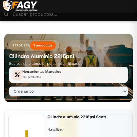
1 productos
ETIQUETA
Cilindro Aluminio 2216psi
Equipos de protección personal certificados
Herramientas Manuales
746 productos
Cilindro aluminio 2216psi Scott
Marca:
Scott