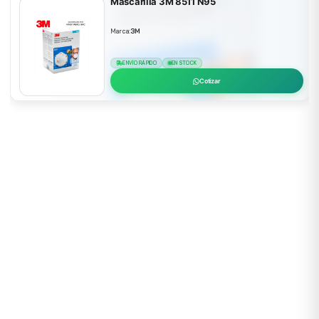
Mascarilla 3M 8511 N95
Marca:
3M
ENVÍO RÁPIDO
EN STOCK
Cotizar