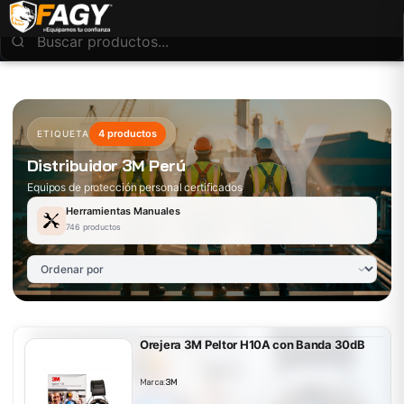
4 productos
ETIQUETA
Distribuidor 3M Perú
Equipos de protección personal certificados
Herramientas Manuales
746 productos
Orejera 3M Peltor H10A con Banda 30dB
Marca:
3M