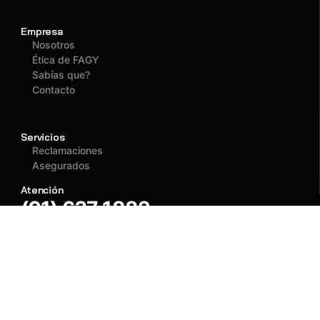
Empresa
Nosotros
Ética de FAGY
Sabías que?
Contacto
Servicios
Reclamaciones
Asegurados
Atención
(01) 637 1882
administracion@fagy.com.pe
Oficina Principal