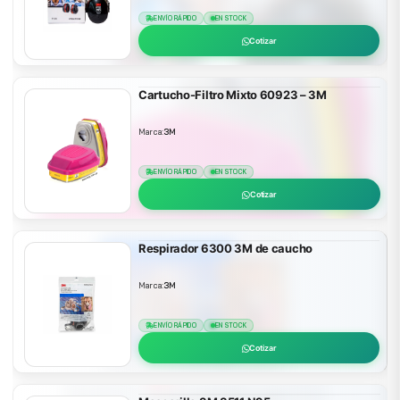
ENVÍO RÁPIDO
EN STOCK
Cotizar
Cartucho-Filtro Mixto 60923 – 3M
Marca:
3M
ENVÍO RÁPIDO
EN STOCK
Cotizar
Respirador 6300 3M de caucho
Marca:
3M
ENVÍO RÁPIDO
EN STOCK
Cotizar