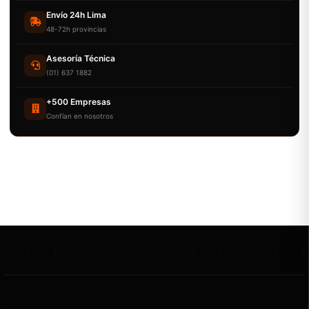
Envío 24h Lima
48-72h provincias
Asesoría Técnica
(01) 637 1882
+500 Empresas
Confían en nosotros