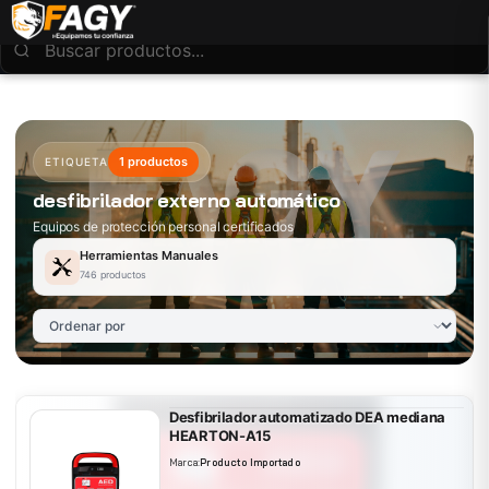
1 productos
ETIQUETA
desfibrilador externo automático
Equipos de protección personal certificados
Herramientas Manuales
746 productos
Desfibrilador automatizado DEA mediana
HEARTON-A15
Marca:
Producto Importado