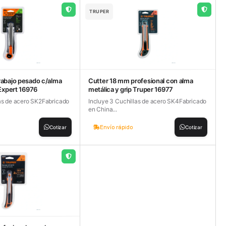
TRUPER
rabajo pesado c/alma
Cutter 18 mm profesional con alma
 Expert 16976
metálica y grip Truper 16977
las de acero SK2Fabricado
Incluye 3 Cuchillas de acero SK4Fabricado
en China...
Envío rápido
Cotizar
Cotizar