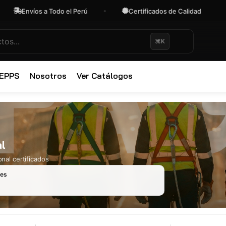
Envíos a Todo el Perú
Certificados de Calidad
⌘K
✕
 EPPS
Nosotros
Ver Catálogos
l
nal certificados
les
Ropa Industr
723 productos