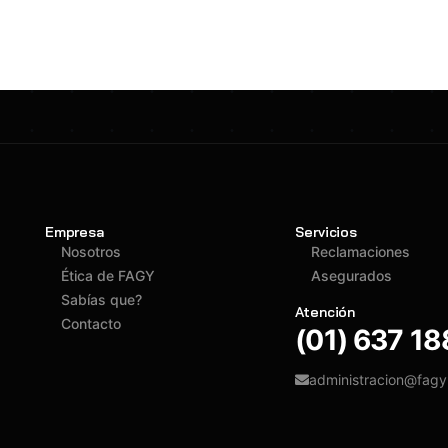
Empresa
Servicios
Nosotros
Reclamaciones
Ética de FAGY
Asegurados
Sabías que?
Atención
Contacto
(01) 637 1
administracion@fag