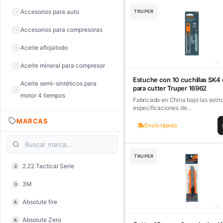
Accesorios para auto
TRUPER
Accesorios para compresoras
Aceite aflojatodo
Aceite mineral para compresor
Estuche con 10 cuchillas SK4
Aceite semi-sintéticos para
para cutter Truper 16962
motor 4 tiempos
Fabricado en China bajo las estri
especificaciones de...
Aceite sintéticos para motor 2
MARCAS
tiempos
Envío rápido
Aceite, grasa y lubricantes
TRUPER
Aceiteras
2.22 Tactical Serie
2
Alambre de púas
3M
3
Alicate de corte diagonal
Absolute fire
A
Alicate de corte para electrónica
Absolute Zero
A