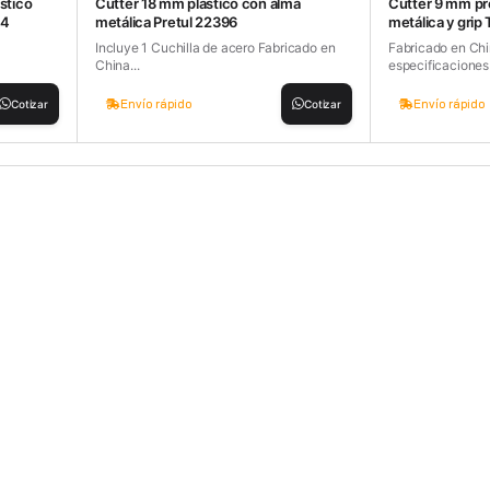
stico
Cutter 18 mm plástico con alma
Cutter 9 mm pr
74
metálica Pretul 22396
metálica y grip
Incluye 1 Cuchilla de acero Fabricado en
Fabricado en Chin
China...
especificaciones 
Envío rápido
Envío rápido
Cotizar
Cotizar