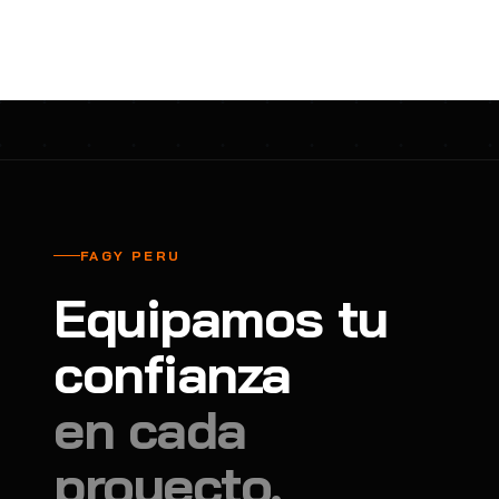
cavadores y azadón
BULLARD
B
Aspiradora
Cantol
C
Aspiradora para auto
Carbyne
C
Atornillador de Drywall
Cascos Tridente
C
Atornillador de Impacto
Cat
C
Azadón
CEG
C
FAGY PERU
Badilejos
Chance
C
Equipamos tu
Balanza digital colgante
Clute
C
Balanza digital de bolsillo
confianza
CMS RESCUE
C
Balanza digital para cocina
Confección Nacional
C
en cada
Balanza digital para maleta
Contec
C
proyecto.
Balanza mecánica para cocina
Coverguard
C