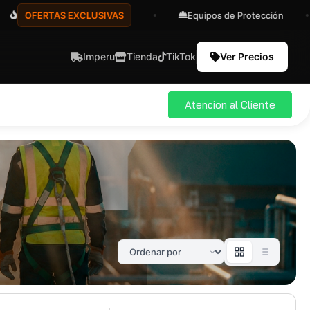
OFERTAS EXCLUSIVAS
Equipos de Protección
Imperu
Tienda
TikTok
Ver Precios
Atencion al Cliente
ial
Pro
583