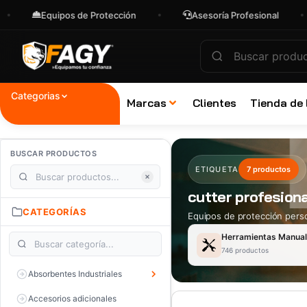
Equipos de Protección
Asesoría Profesional
Categorias
Marcas
Clientes
Tienda de
BUSCAR PRODUCTOS
ETIQUETA
7 productos
cutter profesiona
CATEGORÍAS
Equipos de protección perso
Herramientas Manua
746 productos
Absorbentes Industriales
Accesorios adicionales