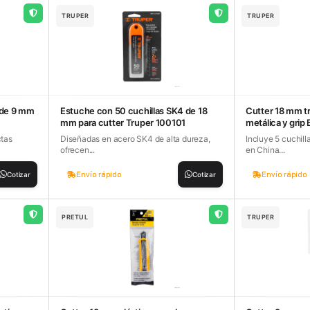
TRUPER
TRUPER
 de 9 mm
Estuche con 50 cuchillas SK4 de 18
Cutter 18 mm t
mm para cutter Truper 100101
metálica y grip
ctas
Diseñadas en acero SK4 de alta dureza,
Incluye 5 cuchil
ofrecen...
en China...
Envío rápido
Envío rápido
Cotizar
Cotizar
PRETUL
TRUPER