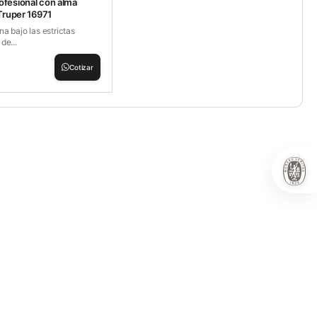
ofesional con alma
 Truper 16971
a bajo las estrictas
de...
Cotizar