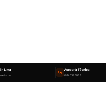
4h Lima
Asesoría Técnica
rovincias
(01) 637 1882