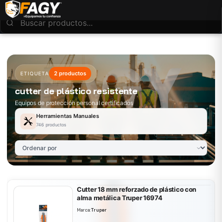
2 productos
ETIQUETA
cutter de plástico resistente
Equipos de protección personal certificados
Herramientas Manuales
746 productos
Cutter 18 mm reforzado de plástico con
alma metálica Truper 16974
Marca:
Truper