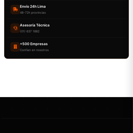
Envío 24h Lima
48-72h provincias
Asesoría Técnica
(01) 637 1882
+500 Empresas
Confían en nosotros