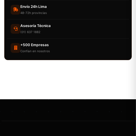
Envío 24h Lima
48-72h provincias
Asesoría Técnica
(01) 637 1882
+500 Empresas
Confían en nosotros