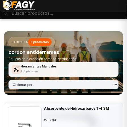
1 productos
ETIQUETA
cordon antiderrames
Equipos de protección personal certificados
Herramientas Manuales
746 productos
Absorbente de Hidrocarburos T-4 3M
Marca:
3M