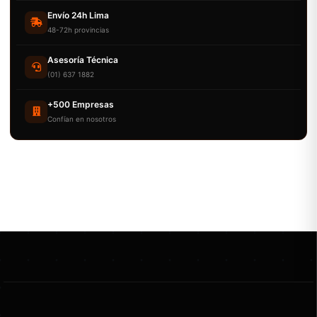
Envío 24h Lima
48-72h provincias
Asesoría Técnica
(01) 637 1882
+500 Empresas
Confían en nosotros