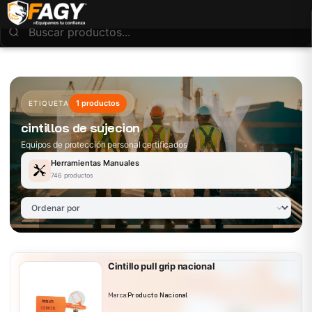
1 productos
ETIQUETA
cintillos de sujecion
Equipos de protección personal certificados
Herramientas Manuales
746 productos
Cintillo pull grip nacional
Marca:
Producto Nacional