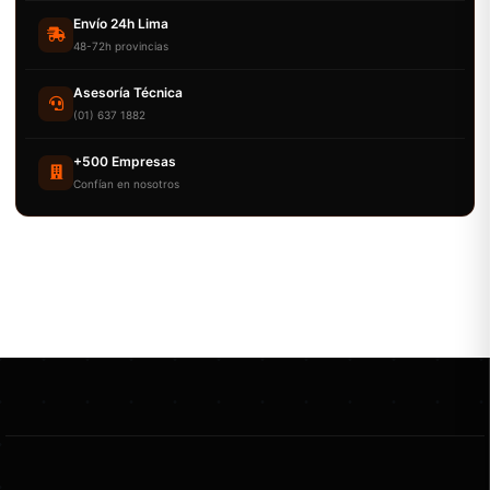
Envío 24h Lima
48-72h provincias
Asesoría Técnica
(01) 637 1882
+500 Empresas
Confían en nosotros