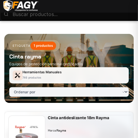
1 productos
ETIQUETA
Cinta rayma
Equipos de protección personal certificados
Herramientas Manuales
746 productos
Cinta antideslizante 18m Rayma
Marca:
Rayma