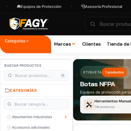
Equipos de Protección
Asesoría Profesional
Categorias
Marcas
Clientes
Tienda de
BUSCAR PRODUCTOS
ETIQUETA
1 productos
Botas NFPA
CATEGORÍAS
Equipos de protección perso
Herramientas Manua
746 productos
Absorbentes Industriales
Accesorios adicionales