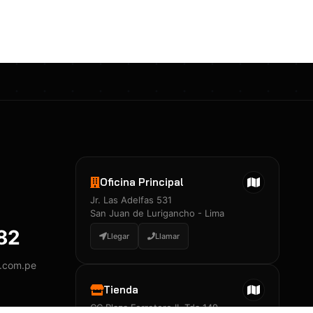
Certificados 3M
Constancia de Entrenamiento
José A. Neciosup Velásquez
R251397 · Certificado de Inspector
PDF
Junior Neciosup Quesnay
Oficina Principal
R251398 · Certificado de Inspector
Jr. Las Adelfas 531
PDF
San Juan de Lurigancho - Lima
882
Llegar
Llamar
y.com.pe
Certificados
▲
Tienda
CC Plaza Ferretero II, Tda 149