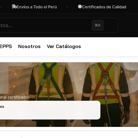
Envíos a Todo el Perú
Certificados de Calidad
⌘K
✕
 EPPS
Nosotros
Ver Catálogos
nal certificados
les
Ropa Industr
723 productos