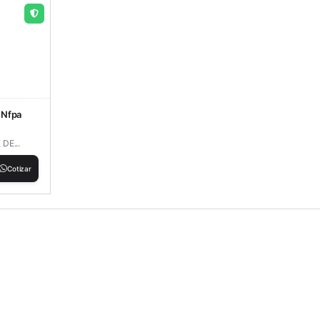
 Nfpa
DE...
Cotizar