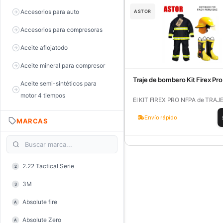
Accesorios para auto
ASTOR
Accesorios para compresoras
Aceite aflojatodo
Aceite mineral para compresor
Traje de bombero Kit Firex Pro
Aceite semi-sintéticos para
motor 4 tiempos
El KIT FIREX PRO NFPA de TRAJE 
Aceite sintéticos para motor 2
Envío rápido
MARCAS
tiempos
Aceite, grasa y lubricantes
Aceiteras
2.22 Tactical Serie
2
Alambre de púas
3M
3
Alicate de corte diagonal
Absolute fire
A
Alicate de corte para electrónica
Absolute Zero
A