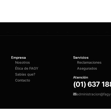
Empresa
Servicios
Nosotros
Reclamaciones
Ética de FAGY
Asegurados
Sabías que?
Atención
Contacto
(01) 637 1
administracion@fag