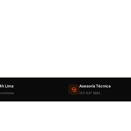
4h Lima
Asesoría Técnica
rovincias
(01) 637 1882