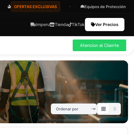
OFERTAS EXCLUSIVAS
Equipos de Protección
Imperu
Tienda
TikTok
Ver Precios
Atencion al Cliente
ial
Pro
583