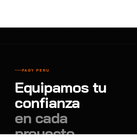
cavadores y azadón
BULLARD
B
Aspiradora
Cantol
C
Aspiradora para auto
Carbyne
C
Atornillador de Drywall
Cascos Tridente
C
Atornillador de Impacto
Cat
C
Azadón
CEG
C
FAGY PERU
Badilejos
Chance
C
Equipamos tu
Balanza digital colgante
Clute
C
Balanza digital de bolsillo
confianza
CMS RESCUE
C
Balanza digital para cocina
Confección Nacional
C
en cada
Balanza digital para maleta
Contec
C
proyecto.
Balanza mecánica para cocina
Coverguard
C