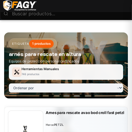
1 productos
ETIQUETA
arnés para rescate en altura
Equipos de protección personal certificados
Herramientas Manuales
746 productos
Arnes para rescate avao bod croll fast petzl
Marca:
PETZL