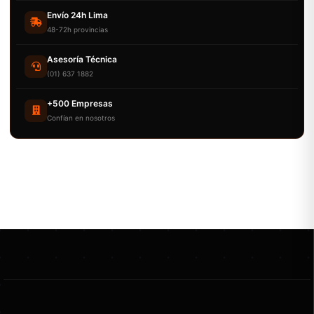
Envío 24h Lima
48-72h provincias
Asesoría Técnica
(01) 637 1882
+500 Empresas
Confían en nosotros