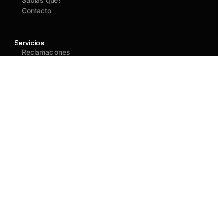
Sabías que?
Contacto
Servicios
Reclamaciones
Asegurados
Atención
(01) 637 1882
administracion@fagy.com.pe
Oficina Principal
Jr. Las Adelfas 531
San Juan de Lurigancho - Lima
Llegar
Llamar