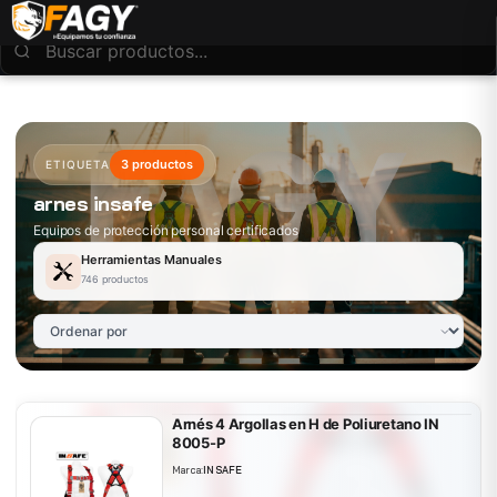
3 productos
ETIQUETA
arnes insafe
Equipos de protección personal certificados
Herramientas Manuales
746 productos
Arnés 4 Argollas en H de Poliuretano IN
8005-P
Marca:
INSAFE