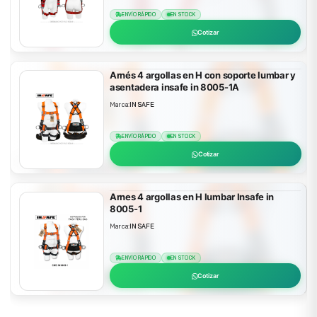
ENVÍO RÁPIDO
EN STOCK
Cotizar
Arnés 4 argollas en H con soporte lumbar y
asentadera insafe in 8005-1A
Marca:
INSAFE
ENVÍO RÁPIDO
EN STOCK
Cotizar
Arnes 4 argollas en H lumbar Insafe in
8005-1
Marca:
INSAFE
ENVÍO RÁPIDO
EN STOCK
Cotizar