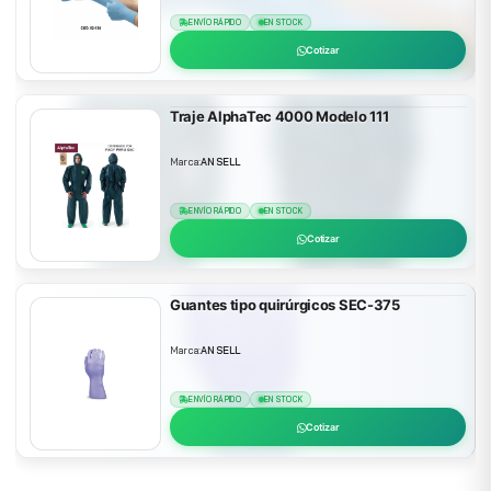
ENVÍO RÁPIDO
EN STOCK
Cotizar
Traje AlphaTec 4000 Modelo 111
Marca:
ANSELL
ENVÍO RÁPIDO
EN STOCK
Cotizar
Guantes tipo quirúrgicos SEC-375
Marca:
ANSELL
ENVÍO RÁPIDO
EN STOCK
Cotizar