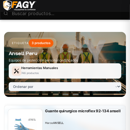
3 productos
ETIQUETA
Ansell Peru
Equipos de protección personal certificados
Herramientas Manuales
746 productos
Guante quirurgico microflex 92-134 ansell
Marca:
ANSELL