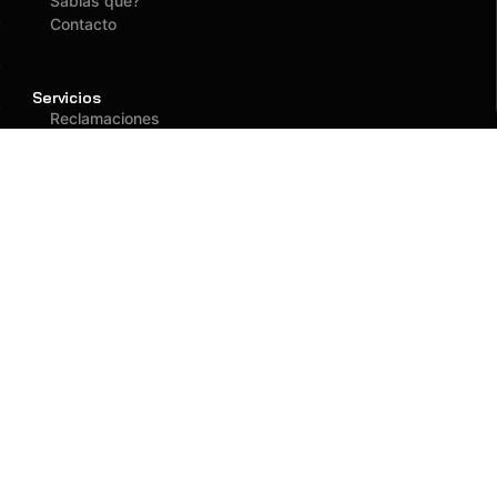
Sabías que?
Contacto
Servicios
Reclamaciones
Asegurados
Atención
(01) 637 1882
administracion@fagy.com.pe
Oficina Principal
Jr. Las Adelfas 531
San Juan de Lurigancho - Lima
Llegar
Llamar