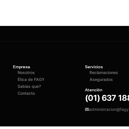
Empresa
Servicios
Nosotros
Reclamaciones
Ética de FAGY
Asegurados
Sabías que?
Atención
Contacto
(01) 637 1
administracion@fag