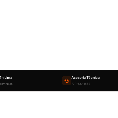
4h Lima
Asesoría Técnica
rovincias
(01) 637 1882