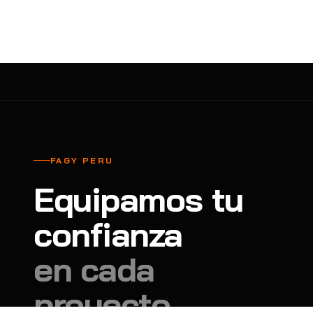
cavadores y azadón
BULLARD
B
Aspiradora
Cantol
C
Aspiradora para auto
Carbyne
C
Atornillador de Drywall
Cascos Tridente
C
Atornillador de Impacto
Cat
C
Azadón
CEG
C
FAGY PERU
Badilejos
Chance
C
Equipamos tu
Balanza digital colgante
Clute
C
Balanza digital de bolsillo
confianza
CMS RESCUE
C
Balanza digital para cocina
Confección Nacional
C
en cada
Balanza digital para maleta
Contec
C
proyecto.
Balanza mecánica para cocina
Coverguard
C