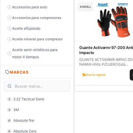
Accesorios para auto
ANSELL
Accesorios para compresoras
Aceite aflojatodo
Aceite mineral para compresor
Guante Activarmr 97-200 Anti
Aceite semi-sintéticos para
Impacto
motor 4 tiempos
GUANTE ACTIVARMR IMPAC D
NARAN HiViz P/CUERO Está...
Aceite sintéticos para motor 2
MARCAS
tiempos
Envío rápido
Aceite, grasa y lubricantes
Aceiteras
2.22 Tactical Serie
2
Alambre de púas
3M
3
Alicate de corte diagonal
Absolute fire
A
Alicate de corte para electrónica
Absolute Zero
A