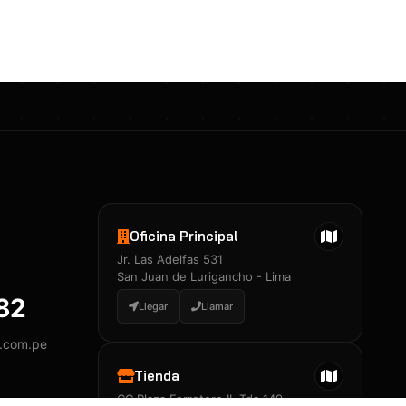
Certificados 3M
Constancia de Entrenamiento
José A. Neciosup Velásquez
R251397 · Certificado de Inspector
PDF
Junior Neciosup Quesnay
Oficina Principal
R251398 · Certificado de Inspector
Jr. Las Adelfas 531
PDF
San Juan de Lurigancho - Lima
882
Llegar
Llamar
y.com.pe
Certificados
▲
Tienda
CC Plaza Ferretero II, Tda 149