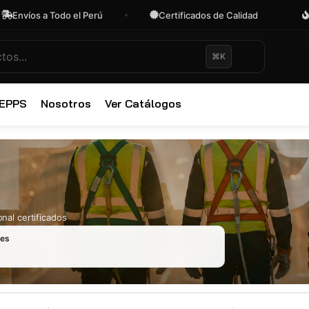
íos a Todo el Perú
Certificados de Calidad
OFE
⌘K
✕
 EPPS
Nosotros
Ver Catálogos
nal certificados
les
Ropa Industr
723 productos