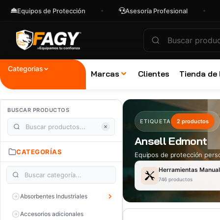
Equipos de Protección
Asesoría Profesional
Env
Categorias
Marcas
Clientes
Tienda de
BUSCAR PRODUCTOS
ETIQUETA
2 productos
Ansell Edmont
CATEGORÍAS
Equipos de protección perso
Herramientas Manua
746 productos
Absorbentes Industriales
Accesorios adicionales