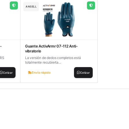
ANSELL
-
Guante ActivArmr 07-112 Anti-
vibratorio
ORS
La versión de dedos completos está
totalmente recubierta...
Envío rápido
Cotizar
Cotizar