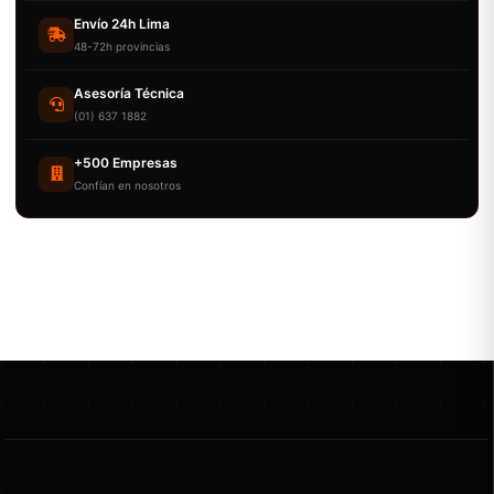
Envío 24h Lima
48-72h provincias
Asesoría Técnica
(01) 637 1882
+500 Empresas
Confían en nosotros