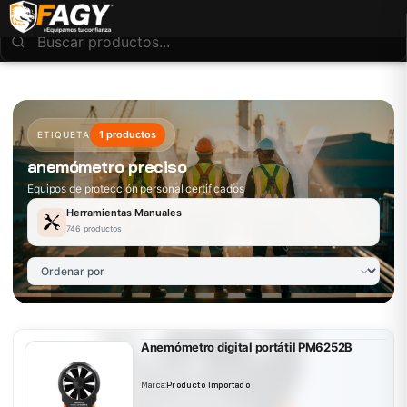
1 productos
ETIQUETA
anemómetro preciso
Equipos de protección personal certificados
Herramientas Manuales
746 productos
Anemómetro digital portátil PM6252B
Marca:
Producto Importado