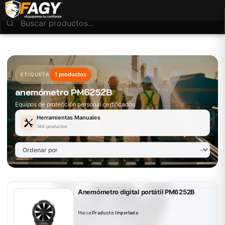
1 productos
ETIQUETA
anemómetro PM6252B
Equipos de protección personal certificados
Herramientas Manuales
746 productos
Anemómetro digital portátil PM6252B
Marca:
Producto Importado