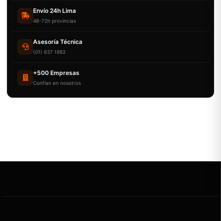
Envío 24h Lima
48-72h provincias
Asesoría Técnica
(01) 637 1882
+500 Empresas
Confían en nosotros