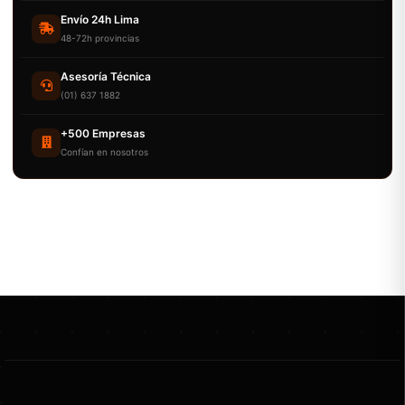
Envío 24h Lima
48-72h provincias
Asesoría Técnica
(01) 637 1882
+500 Empresas
Confían en nosotros