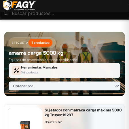
1 productos
ETIQUETA
amarra carga 5000 kg
Equipos de protección personal certificados
Herramientas Manuales
746 productos
Sujetador con matraca carga máxima 5000
kg Truper 19287
Marca:
Truper