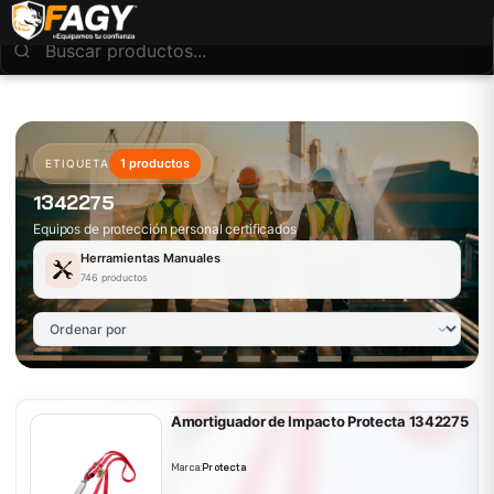
1 productos
ETIQUETA
1342275
Equipos de protección personal certificados
Herramientas Manuales
746 productos
Amortiguador de Impacto Protecta 1342275
Marca:
Protecta