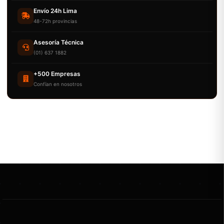
Envío 24h Lima
48-72h provincias
Asesoría Técnica
(01) 637 1882
+500 Empresas
Confían en nosotros