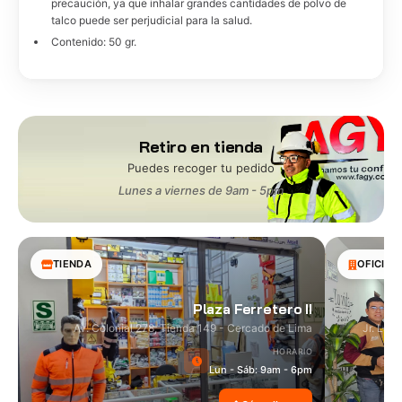
precaución, ya que inhalar grandes cantidades de polvo de
talco puede ser perjudicial para la salud.
Contenido: 50 gr.
Retiro en tienda
Puedes recoger tu pedido
Lunes a viernes de 9am - 5pm
TIENDA
OFICINA
Plaza Ferretero II
Av. Colonial 278, Tienda 149 - Cercado de Lima
Jr. Las
HORARIO
Lun - Sáb: 9am - 6pm