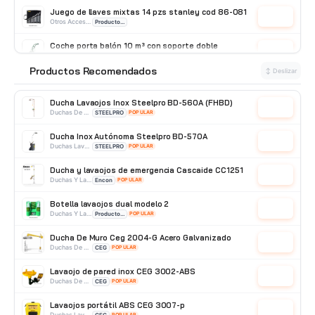
Juego de llaves mixtas 14 pzs stanley cod 86-081
Cotizar
Otros Accesorios
Producto Importado
Coche porta balón 10 m³ con soporte doble
Cotizar
Otros Accesorios
Producto Importado
Productos Recomendados
⭐
↕ Deslizar
Patín Traspaleta 3 Ton con ruedas de Nylon Truper
15083
Cotizar
Otros Accesorios
Truper
Ducha Lavaojos Inox Steelpro BD-560A (FHBD)
Cotizar
Duchas De Acero Inoxidable
STEELPRO
POPULAR
Ducha Inox Autónoma Steelpro BD-570A
Cotizar
Duchas Lavaojos Portatiles
STEELPRO
POPULAR
Ducha y lavaojos de emergencia Cascaide CC1251
Cotizar
Duchas Y Lavaojos
Encon
POPULAR
Botella lavaojos dual modelo 2
Cotizar
Duchas Y Lavaojos
Producto Importado
POPULAR
Ducha De Muro Ceg 2004-G Acero Galvanizado
Cotizar
Duchas De Acero Galvanizado
CEG
POPULAR
Lavaojo de pared inox CEG 3002-ABS
Cotizar
Duchas De Pared
CEG
POPULAR
Lavaojos portátil ABS CEG 3007-p
Cotizar
Duchas Lavaojos Portatiles
CEG
POPULAR