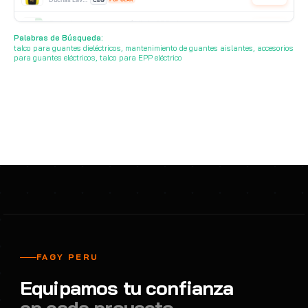
Botella lavaojos portátil de 250ml
Cotizar
Duchas Lavaojos Portatiles
Producto Importado
POPULAR
Palabras de Búsqueda:
talco para guantes dieléctricos, mantenimiento de guantes aislantes, accesorios
para guantes eléctricos, talco para EPP eléctrico
FAGY PERU
Equipamos tu confianza
en cada proyecto.