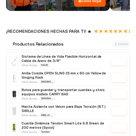
Cómo llegar
¡RECOMENDACIONES HECHAS PARA TI! 🔥
Productos Relacionados
🔗
↕ Deslizar
Sistema de Línea de Vida Flexible Horizontal de
Cable de Acero de 3/8"
Cotizar
Otros Accesorios
HAUK
Anilla Cosida OPEN SLING 25 mm x 60 cm Yellow de
Singing Rock
Cotizar
Otros Accesorios
SINGING ROCK
Bolsa para guardar y transportar cuerdas y otros
equipos modelo CARRY BAG
Cotizar
Otros Accesorios
SINGING ROCK
Manta Aislante con Velcro para Baja Tensión (B.T.)
SIBILLE
Cotizar
Otros Accesorios
SIBILLE OUTILLAGE
Cuerda Dinámica Tendon Smart Lite 9.8 Green de
200 metros (Spool)
Cotizar
Otros Accesorios
Tendon