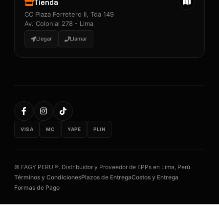
Tienda
CC Plaza Ferretero II, Tda 149
Av. Colonial 278 - Lima
Llegar
Llamar
VISA
MC
YAPE
PLIN
© FAGY PERU ®. Distribuidor y Proveedor de EPPs en Lima, Perú.
Términos y Condiciones
Plazos de Entrega
Costos y Entrega
Formas de Pago