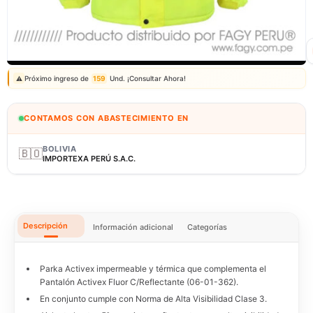
Correo: ventas@fagy.com.pe
(01) 6371882 - 915 330 639
Próximo ingreso de
159
Und. ¡Consultar Ahora!
⚠️
CONTAMOS CON ABASTECIMIENTO EN
BOLIVIA
🇧🇴
IMPORTEXA PERÚ S.A.C.
Descripción
Información adicional
Categorías
Parka Activex impermeable y térmica que complementa el
Pantalón Activex Fluor C/Reflectante (06-01-362).
En conjunto cumple con Norma de Alta Visibilidad Clase 3.