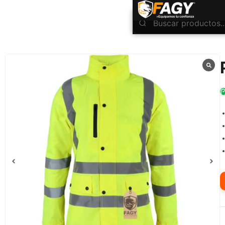
INICIO
Ropa Industrial
Alta Visibilidad
Parka amarillo flúor vial
/
/
/