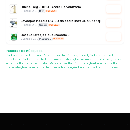
Ducha Ceg 2001-G Acero Galvanizado
Cotizar
Duchas De Acero Galvanizado
CEG
POPULAR
Lavaojos modelo SQ-20 de acero inox 304 Shenqi
Cotizar
Duchas De Pared
Shenqi
POPULAR
Botella lavaojos dual modelo 2
Cotizar
Duchas Y Lavaojos
Producto Importado
POPULAR
Lavaojos 01035501 encon
Palabras de Búsqueda:
Cotizar
Duchas De Pared
Encon
POPULAR
Parka amarilla flúor vial,Parka amarilla flúor seguridad,Parka amarilla flúor
reflectante,Parka amarilla flúor características,Parka amarilla flúor uso,Parka
amarilla flúor alta visibilidad,Parka amarilla flúor precio,Parka amarilla flúor
materiales,Parka amarilla flúor para trabajo,Parka amarilla flúor opiniones.