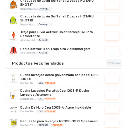
Chaqueta de lluvia Softshell 2 capas HOTARU
5HOT17
Cotizar
Ropa Industrial
Coverguard
Chaqueta de lluvia Softshell 2 capas HOTARU
5HOT16
Cotizar
Ropa Industrial
Coverguard
Traje para lluvia Activex Color Naranjo C/Cinta
Reflectante
Cotizar
Alta Visibilidad
ActiveX
Parka activex 3 en 1 roja alta visibilidad gard
Cotizar
Alta Visibilidad
ActiveX
Productos Recomendados
Traje para Lluvia Activex verde C/Cinta Reflectante
⭐
↕ Deslizar
Cotizar
Alta Visibilidad
ActiveX
Ducha lavaojos acero galvanizado con pedal CEG
1001-G
Cotizar
Duchas De Acero Galvanizado
CEG
POPULAR
Ducha Lavaojos Portátil Ceg 1003-R Ducha
Lavaojos Autónoma
Cotizar
Duchas De Acero Galvanizado
CEG
POPULAR
Ducha De Muro Ceg 2005-Ai Acero Inoxidable
Cotizar
Duchas De Acero Inoxidable
CEG
POPULAR
Repuesto para lavaojos RPG38-0379 Speakman
Cotizar
Duchas Y Lavaojos
SPEAKMAN
POPULAR