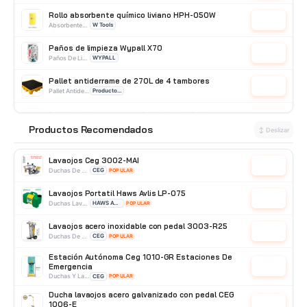
Rollo absorbente químico liviano HPH-050W
Cotizar
Absorbentes De Sustancias Químicas
W Tools
Paños de limpieza Wypall X70
Cotizar
Paños De Limpieza
WYPALL
Pallet antiderrame de 270L de 4 tambores
Cotizar
Pallet Antiderrame
Producto Importado
Pallet antiderrame para 2 cilindros 150 litros
Cotizar
Pallet Antiderrame
Producto Importado
Productos Recomendados
⭐
↕ Deslizar
Lavaojos Ceg 3002-MAI
Cotizar
Duchas De Acero Inoxidable
CEG
POPULAR
Lavaojos Portatil Haws Avlis LP-075
Cotizar
Duchas Lavaojos Portatiles
HAWS AVLIS
POPULAR
Lavaojos acero inoxidable con pedal 3003-R25
Cotizar
Duchas De Acero Inoxidable
CEG
POPULAR
Estación Autónoma Ceg 1010-GR Estaciones De
Emergencia
Cotizar
Duchas Y Lavaojos
CEG
POPULAR
Ducha lavaojos acero galvanizado con pedal CEG
1006-E
Cotizar