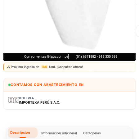
Correo: ventas@fagy.com.pe
(01) 6371882 - 915 330 639
Próximo ingreso de
160
Und. ¡Consultar Ahora!
⚠️
CONTAMOS CON ABASTECIMIENTO EN
BOLIVIA
🇧🇴
IMPORTEXA PERÚ S.A.C.
Descripción
Información adicional
Categorías