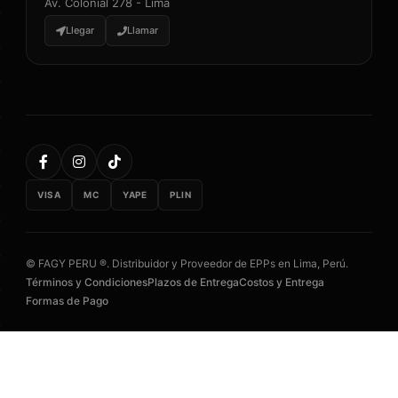
Av. Colonial 278 - Lima
Llegar
Llamar
VISA
MC
YAPE
PLIN
© FAGY PERU ®. Distribuidor y Proveedor de EPPs en Lima, Perú.
Términos y Condiciones
Plazos de Entrega
Costos y Entrega
Formas de Pago