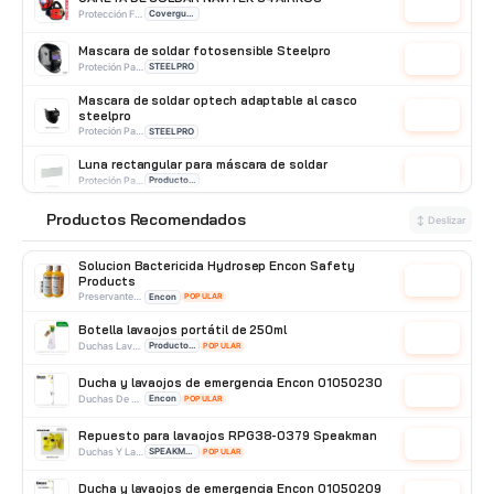
Cotizar
Protección Facial
Coverguard
Mascara de soldar fotosensible Steelpro
Cotizar
Proteción Para Soldar
STEELPRO
Mascara de soldar optech adaptable al casco
steelpro
Cotizar
Proteción Para Soldar
STEELPRO
Luna rectangular para máscara de soldar
Cotizar
Proteción Para Soldar
Producto Importado
Productos Recomendados
Careta de proteccion anti arco 27 cal BSD
⭐
↕ Deslizar
Cotizar
Protección Facial
BSD
Solucion Bactericida Hydrosep Encon Safety
Products
Cotizar
Preservantes Para Lavaojos
Encon
POPULAR
Botella lavaojos portátil de 250ml
Cotizar
Duchas Lavaojos Portatiles
Producto Importado
POPULAR
Ducha y lavaojos de emergencia Encon 01050230
Cotizar
Duchas De Acero Galvanizado
Encon
POPULAR
Repuesto para lavaojos RPG38-0379 Speakman
Cotizar
Duchas Y Lavaojos
SPEAKMAN
POPULAR
Ducha y lavaojos de emergencia Encon 01050209