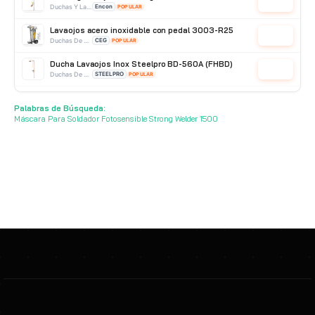
Cotizar
Duchas Y Lavaojos
Encon
POPULAR
Lavaojos acero inoxidable con pedal 3003-R25
Cotizar
Duchas De Acero Inoxidable
CEG
POPULAR
Ducha Lavaojos Inox Steelpro BD-560A (FHBD)
Cotizar
Duchas De Acero Inoxidable
STEELPRO
POPULAR
Lavaojos Portátil Económico 70EP marca KCM
Cotizar
Palabras de Búsqueda:
Duchas Y Lavaojos
Producto Importado
POPULAR
Máscara Para Soldador Fotosensible Strong Welder 1500