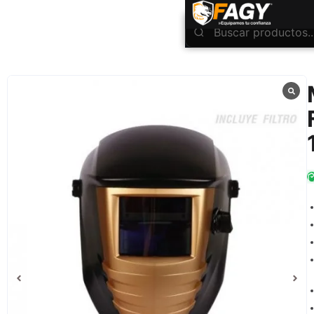
INICIO
Protección Facial
Máscara Para Soldador Fotosensible Strong Welder 1500
/
/