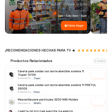
Av. Colonial 278, Tienda 149 - Cercado de Lima
Jr. Las
HORARIO
Lun - Sáb: 9am - 6pm
Cómo llegar
¡RECOMENDACIONES HECHAS PARA TI! 🔥
Productos Relacionados
🔗
↕ Deslizar
Careta para soldar con lente abatible sombra 11
Truper 13729
Cotizar
Proteción Para Soldar
Truper
Careta para soldar con lente abatible sombra 11 PRETUL
26005
Proteción Para Soldar
Pretul
Mascarilla para partículas 2200 N95 Moldex
Cotizar
Mascaras Antipolvos
Moldex
CARETA DE SOLDAR NAVITEK S4 AIRKOS