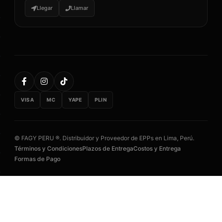
Llegar
Llamar
VISA
MC
YAPE
PLIN
© FAGY PERU ®. Distribuidor y Proveedor de EPPs en Lima, Perú.
Términos y Condiciones
Plazos de Entrega
Costos y Entrega
Formas de Pago