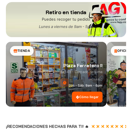
Retiro en tienda
Puedes recoger tu pedido
Lunes a viernes de 9am - 5pm
TIENDA
OFICINA
Plaza Ferretero II
Av. Colonial 278, Tienda 149 - Cercado de Lima
Jr. Las
HORARIO
Lun - Sáb: 9am - 6pm
Cómo llegar
¡RECOMENDACIONES HECHAS PARA TI! 🔥