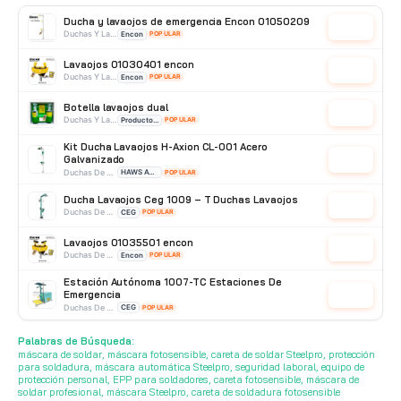
Ducha y lavaojos de emergencia Encon 01050209
Cotizar
Duchas Y Lavaojos
Encon
POPULAR
Lavaojos 01030401 encon
Cotizar
Duchas Y Lavaojos
Encon
POPULAR
Botella lavaojos dual
Cotizar
Duchas Y Lavaojos
Producto Importado
POPULAR
Kit Ducha Lavaojos H-Axion CL-001 Acero
Galvanizado
Cotizar
Duchas De Acero Galvanizado
HAWS AVLIS
POPULAR
Ducha Lavaojos Ceg 1009 – T Duchas Lavaojos
Cotizar
Duchas De Acero Galvanizado
CEG
POPULAR
Lavaojos 01035501 encon
Cotizar
Duchas De Pared
Encon
POPULAR
Estación Autónoma 1007-TC Estaciones De
Emergencia
Cotizar
Duchas De Acero Inoxidable
CEG
POPULAR
Botella Lavaojos Haws Avlis 500 ml.
Palabras de Búsqueda:
Cotizar
Duchas Lavaojos Portatiles
HAWS AVLIS
POPULAR
máscara de soldar, máscara fotosensible, careta de soldar Steelpro, protección
para soldadura, máscara automática Steelpro, seguridad laboral, equipo de
protección personal, EPP para soldadores, careta fotosensible, máscara de
soldar profesional, máscara Steelpro, careta de soldadura fotosensible