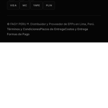
VISA
MC
YAPE
PLIN
© FAGY PERU ®. Distribuidor y Proveedor de EPPs en Lima, Perú.
Términos y Condiciones
Plazos de Entrega
Costos y Entrega
Formas de Pago