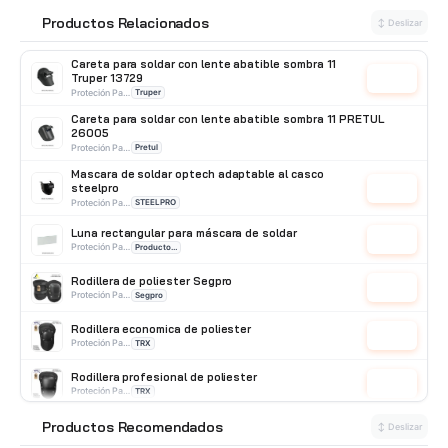
Productos Relacionados
🔗
↕ Deslizar
Careta para soldar con lente abatible sombra 11
Truper 13729
Cotizar
Proteción Para Soldar
Truper
Careta para soldar con lente abatible sombra 11 PRETUL
26005
Proteción Para Soldar
Pretul
Mascara de soldar optech adaptable al casco
steelpro
Cotizar
Proteción Para Soldar
STEELPRO
Luna rectangular para máscara de soldar
Cotizar
Proteción Para Soldar
Producto Importado
Rodillera de poliester Segpro
Cotizar
Proteción Para Soldar
Segpro
Rodillera economica de poliester
Cotizar
Proteción Para Soldar
TRX
Rodillera profesional de poliester
Cotizar
Proteción Para Soldar
TRX
Productos Recomendados
Rodillera profesional de cuero
⭐
↕ Deslizar
Cotizar
Proteción Para Soldar
TRX