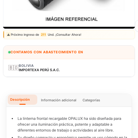
Correo: ventas@fagy.com.pe
(01) 6371882 - 915 330 639
Próximo ingreso de
211
Und. ¡Consultar Ahora!
⚠️
CONTAMOS CON ABASTECIMIENTO EN
BOLIVIA
🇧🇴
IMPORTEXA PERÚ S.A.C.
Descripción
Información adicional
Categorías
La linterna frontal recargable OPALUX ha sido diseñada para
ofrecer una iluminación práctica, potente y adaptable a
diferentes entornos de trabajo o actividades al aire libre.
Su diseño compacto y ergonómico permite un uso cómodo en la