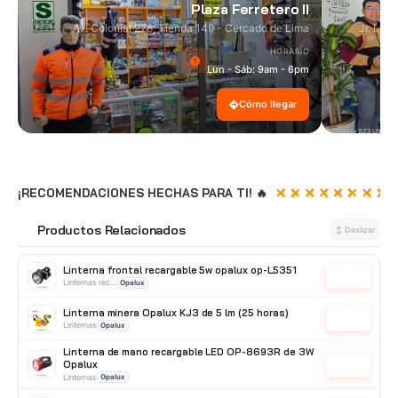
Plaza Ferretero II
Av. Colonial 278, Tienda 149 - Cercado de Lima
Jr. Las
HORARIO
Lun - Sáb: 9am - 6pm
Cómo llegar
¡RECOMENDACIONES HECHAS PARA TI! 🔥
Productos Relacionados
🔗
↕ Deslizar
Linterna frontal recargable 5w opalux op-L5351
Cotizar
Linternas recargables
Opalux
Linterna minera Opalux KJ3 de 5 lm (25 horas)
Cotizar
Linternas
Opalux
Linterna de mano recargable LED OP-8693R de 3W
Opalux
Cotizar
Linternas
Opalux