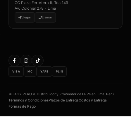
CC Plaza Ferretero II, Tda 149
Av. Colonial 278 - Lima
Llegar
Llamar
VISA
MC
YAPE
PLIN
© FAGY PERU ®. Distribuidor y Proveedor de EPPs en Lima, Perú.
Términos y Condiciones
Plazos de Entrega
Costos y Entrega
Formas de Pago