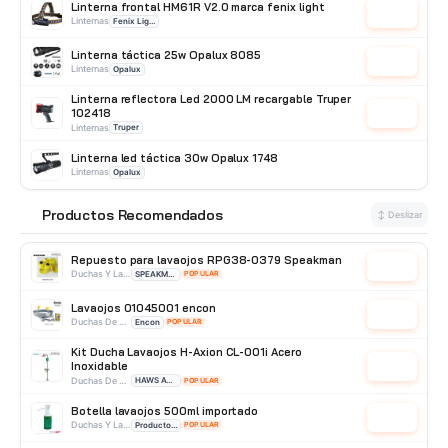
Linterna frontal HM61R V2.0 marca fenix light
Cotizar
Linternas
Fenix Light
Linterna táctica 25w Opalux 8085
Cotizar
Linternas
Opalux
Linterna reflectora Led 2000 LM recargable Truper
102418
Cotizar
Linternas
Truper
Linterna led táctica 30w Opalux 1748
Linternas
Opalux
Linterna frontal recargable 5W Zoom OP-3683
Productos Recomendados
Cotizar
⭐
↕ Deslizar
Linternas
Opalux
Repuesto para lavaojos RPG38-0379 Speakman
Cotizar
Duchas Y Lavaojos
SPEAKMAN
POPULAR
Lavaojos 01045001 encon
Cotizar
Duchas De Pared
Encon
POPULAR
Kit Ducha Lavaojos H-Axion CL-001i Acero
Inoxidable
Cotizar
Duchas De Acero Inoxidable
HAWS AVLIS
POPULAR
Botella lavaojos 500ml importado
Cotizar
Duchas Y Lavaojos
Producto Importado
POPULAR