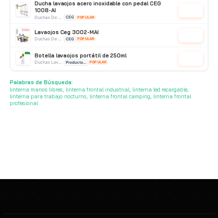
Ducha lavaojos acero inoxidable con pedal CEG
1008-AI
Cotizar
Duchas De Acero Inoxidable
CEG
POPULAR
Lavaojos Ceg 3002-MAI
Cotizar
Duchas De Acero Inoxidable
CEG
POPULAR
Botella lavaojos portátil de 250ml
Cotizar
Duchas Lavaojos Portatiles
Producto Importado
POPULAR
Lavaojos portátil ABS CEG 3007-p
Palabras de Búsqueda:
Cotizar
Duchas Lavaojos Portatiles
CEG
POPULAR
linterna manos libres, linterna frontal industrial, linterna led recargable,
linterna para trabajo nocturno, linterna frontal camping, linterna frontal
profesional