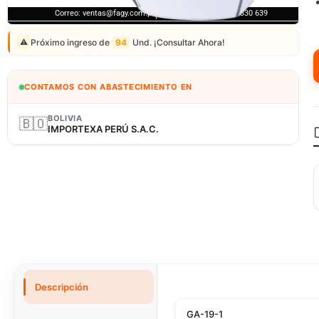
Correo: ventas@fagy.com.pe
(01) 6371882 - 915 330 639
Próximo ingreso de
94
Und. ¡Consultar Ahora!
⚠️
CONTAMOS CON ABASTECIMIENTO EN
BOLIVIA
🇧🇴
IMPORTEXA PERÚ S.A.C.
Descripción
GA-19-1