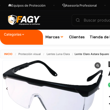
quipos de Protección
Asesoría Profesional
Enví
Categorias
Marcas
Clientes
Tienda de
INICIO
Protección visual
Lentes Luna Clara
Lente Claro Astara Square 
/
/
/