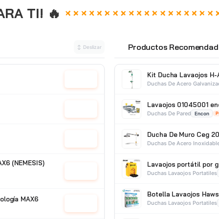
A TI! 🔥
Productos Recomendad
↕ Deslizar
⭐
Kit Ducha Lavaojos H-
Cotizar
Duchas De Acero Galvaniz
Lavaojos 01045001 en
Cotizar
Duchas De Pared
Encon
P
Ducha De Muro Ceg 20
Cotizar
Duchas De Acero Inoxidabl
AX6 (NEMESIS)
Lavaojos portátil por
Cotizar
Duchas Lavaojos Portatiles
Botella Lavaojos Haws 
ología MAX6
Duchas Lavaojos Portatiles
Cotizar