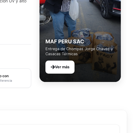
ción UV y alto
MAF PERU SAC
Entrega de Chompas Jorge Chavez y
Casacas Térmicas
Ver más
o con
sferencia