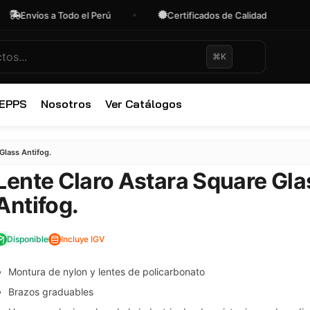
os a Todo el Perú
Certificados de Calidad
OFER
⌘K
✕
 EPPS
Nosotros
Ver Catálogos
Glass Antifog.
Lente Claro Astara Square Gla
Antifog.
Disponible
Incluye IGV
Montura de nylon y lentes de policarbonato
Brazos graduables