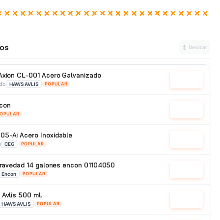
os
↕ Deslizar
Axion CL-001 Acero Galvanizado
Cotizar
ado
HAWS AVLIS
POPULAR
con
Cotizar
OPULAR
05-Ai Acero Inoxidable
Cotizar
e
CEG
POPULAR
 gravedad 14 galones encon 01104050
Cotizar
Encon
POPULAR
Avlis 500 ml.
Cotizar
HAWS AVLIS
POPULAR