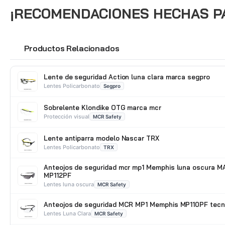
¡RECOMENDACIONES HECHAS PAR
Productos Relacionados
🔗
Lente de seguridad Action luna clara marca segpro
Lentes Policarbonato
Segpro
Sobrelente Klondike OTG marca mcr
Protección visual
MCR Safety
Lente antiparra modelo Nascar TRX
Lentes Policarbonato
TRX
Anteojos de seguridad mcr mp1 Memphis luna oscura M
MP112PF
Lentes luna oscura
MCR Safety
Anteojos de seguridad MCR MP1 Memphis MP110PF tecn
Lentes Luna Clara
MCR Safety