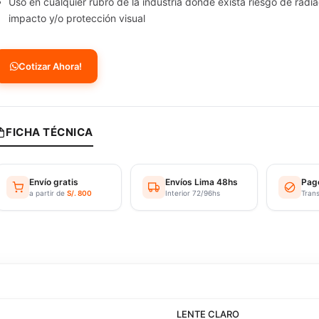
Uso en cualquier rubro de la industria donde exista riesgo de radia
impacto y/o protección visual
Cotizar Ahora!
FICHA TÉCNICA
Envío gratis
Envíos Lima 48hs
Pag
a partir de
S/. 800
Interior 72/96hs
Tran
LENTE CLARO