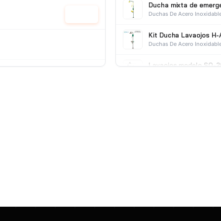
Ducha mixta de emerg
Duchas De Acero Inoxidabl
Cotizar
Kit Ducha Lavaojos H-
Duchas De Acero Inoxidabl
Lavaojos modelo SQ-20
F
Duchas De Pared
Shenqi
Cotizar