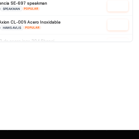
encia SE-697 speakman
Cotizar
e
SPEAKMAN
POPULAR
Axion CL-001i Acero Inoxidable
Cotizar
e
HAWS AVLIS
POPULAR
 de acero inox 304 Shenqi
Cotizar
POPULAR