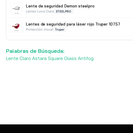
Lente de seguridad Demon steelpro
Lentes Luna Clara
STEELPRO
Lentes de seguridad para láser rojo Truper 10757
Protección visual
Truper
Lente de seguridad MCR hydroblast luna clara HB510P
Lentes Luna Clara
MCR Safety
Palabras de Búsqueda:
Lente Claro Astara Square Glass Antifog.