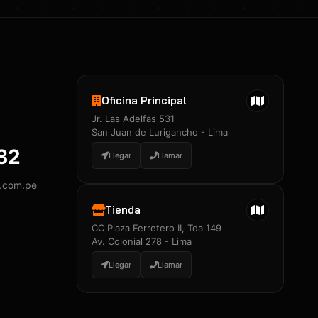
Oficina Principal
Jr. Las Adelfas 531
San Juan de Lurigancho - Lima
882
Llegar
Llamar
y.com.pe
Tienda
CC Plaza Ferretero II, Tda 149
Av. Colonial 278 - Lima
Llegar
Llamar
Certificados 3M
Constancia de Entrenamiento