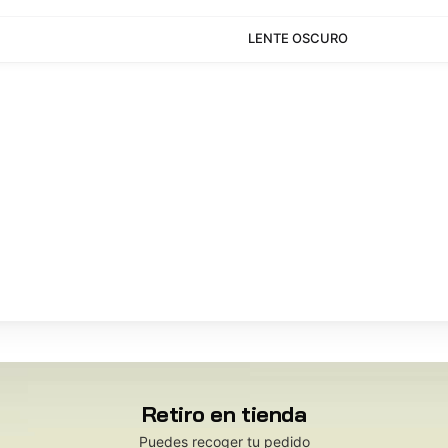
LENTE OSCURO
Retiro en tienda
Puedes recoger tu pedido