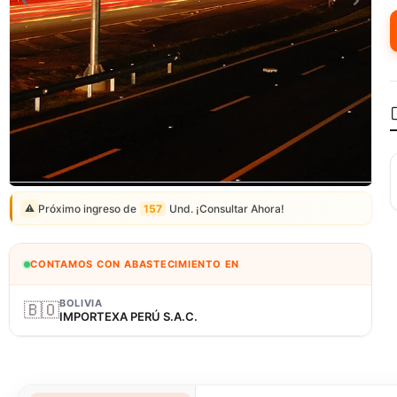
Correo: ventas@fagy.com.pe
(01) 6371882 - 915 330 639
Próximo ingreso de
157
Und. ¡Consultar Ahora!
⚠️
CONTAMOS CON ABASTECIMIENTO EN
BOLIVIA
🇧🇴
IMPORTEXA PERÚ S.A.C.