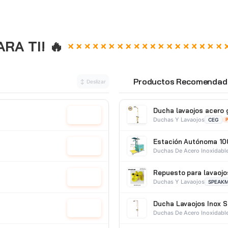
A TI! 🔥
Productos Recomendad
↕ Deslizar
⭐
Ducha lavaojos acero 
Cotizar
Duchas Y Lavaojos
CEG
Estación Autónoma 10
Cotizar
Duchas De Acero Inoxidabl
Repuesto para lavao
Cotizar
Duchas Y Lavaojos
SPEAK
Ducha Lavaojos Inox 
Cotizar
Duchas De Acero Inoxidabl