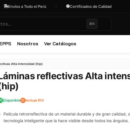
íos a Todo el Perú
Certificados de Calidad
OFE
⌘K
✕
 EPPS
Nosotros
Ver Catálogos
ectivas Alta intensidad (hip)
Láminas reflectivas Alta inten
(hip)
Disponible
Incluye IGV
Película retrorreflectiva de un material durable y de gran calidad,
tecnología inteligente que la hace visible desde todos los ángulos.