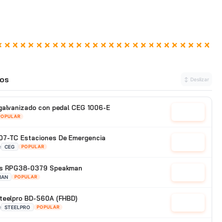
os
↕ Deslizar
galvanizado con pedal CEG 1006-E
Cotizar
POPULAR
07-TC Estaciones De Emergencia
Cotizar
e
CEG
POPULAR
jos RPG38-0379 Speakman
Cotizar
MAN
POPULAR
Steelpro BD-560A (FHBD)
Cotizar
e
STEELPRO
POPULAR