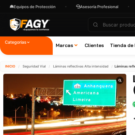
Equipos de Protección
Asesoría Profesional
Env
Categorias
Marcas
Clientes
Tienda de
INICIO
Seguridad Vial
Láminas reflectivas Alta intensidad
Láminas refl
/
/
/