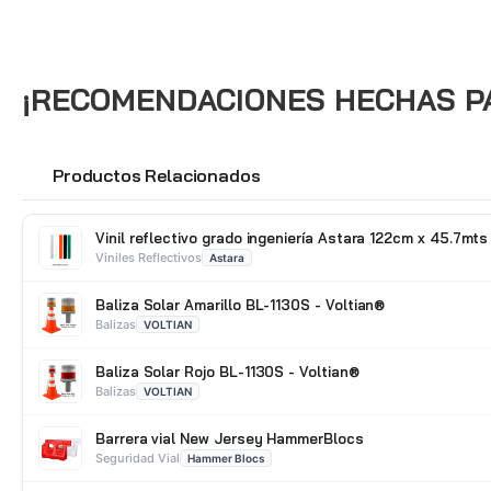
¡RECOMENDACIONES HECHAS PAR
Productos Relacionados
🔗
Vinil reflectivo grado ingeniería Astara 122cm x 45.7mts
Viniles Reflectivos
Astara
Baliza Solar Amarillo BL-1130S - Voltian®
Balizas
VOLTIAN
Baliza Solar Rojo BL-1130S - Voltian®
Balizas
VOLTIAN
Barrera vial New Jersey HammerBlocs
Seguridad Vial
Hammer Blocs