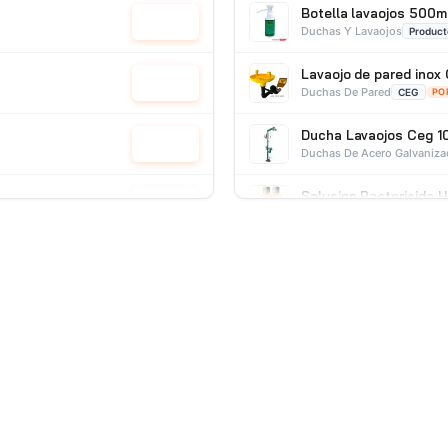
Botella lavaojos 500m
Cotizar
Duchas Y Lavaojos
Product
Lavaojo de pared ino
Cotizar
Duchas De Pared
CEG
PO
Ducha Lavaojos Ceg 1
Cotizar
Duchas De Acero Galvaniz
Solucion Bactericida 
Cotizar
Preservantes Para Lavaojos