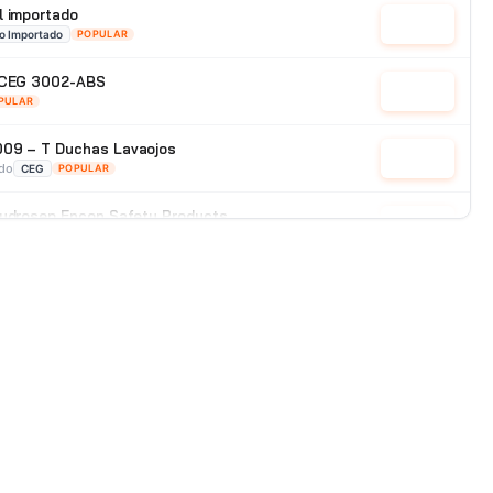
l importado
Cotizar
o Importado
POPULAR
x CEG 3002-ABS
Cotizar
PULAR
009 – T Duchas Lavaojos
Cotizar
ado
CEG
POPULAR
Hydrosep Encon Safety Products
Cotizar
Encon
POPULAR