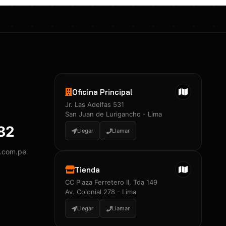
Oficina Principal
Jr. Las Adelfas 531
San Juan de Lurigancho - Lima
882
Llegar
Llamar
y.com.pe
Tienda
CC Plaza Ferretero II, Tda 149
Av. Colonial 278 - Lima
Llegar
Llamar
Certificados 3M
Constancia de Entrenamiento