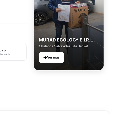
MURAD ECOLOGY E.I.R.L
Chalecos Salvavidas Life Jacket
o con
sferencia
Ver más