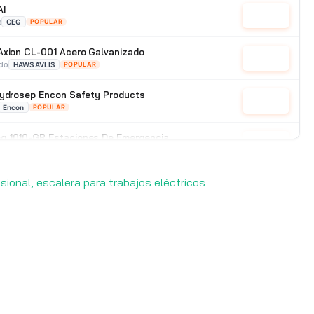
AI
Cotizar
e
CEG
POPULAR
Axion CL-001 Acero Galvanizado
Cotizar
ado
HAWS AVLIS
POPULAR
Hydrosep Encon Safety Products
Cotizar
Encon
POPULAR
g 1010-GR Estaciones De Emergencia
Cotizar
POPULAR
fesional, escalera para trabajos eléctricos