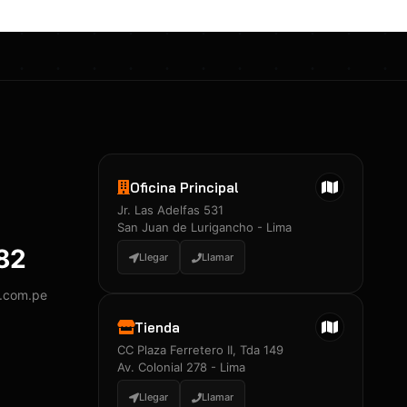
Oficina Principal
Jr. Las Adelfas 531
San Juan de Lurigancho - Lima
882
Llegar
Llamar
y.com.pe
Tienda
CC Plaza Ferretero II, Tda 149
Av. Colonial 278 - Lima
Llegar
Llamar
Certificados 3M