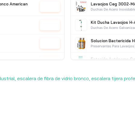
Bronco American
Lavaojos Ceg 3002-M
Cotizar
Duchas De Acero Inoxidabl
Kit Ducha Lavaojos H-
Cotizar
Duchas De Acero Galvaniz
Solucion Bactericida 
Cotizar
Preservantes Para Lavaojos
Estación Autónoma Ce
Cotizar
Duchas Y Lavaojos
CEG
dustrial, escalera de fibra de vidrio bronco, escalera tijera pro