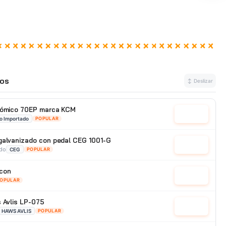
os
↕ Deslizar
onómico 70EP marca KCM
Cotizar
o Importado
POPULAR
galvanizado con pedal CEG 1001-G
Cotizar
ado
CEG
POPULAR
con
Cotizar
OPULAR
s Avlis LP-075
Cotizar
HAWS AVLIS
POPULAR