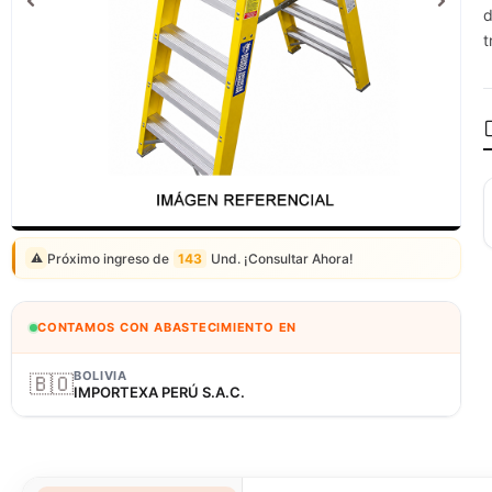
d
t
Correo: ventas@fagy.com.pe
(01) 6371882 - 915 330 639
Próximo ingreso de
143
Und. ¡Consultar Ahora!
⚠️
CONTAMOS CON ABASTECIMIENTO EN
BOLIVIA
🇧🇴
IMPORTEXA PERÚ S.A.C.