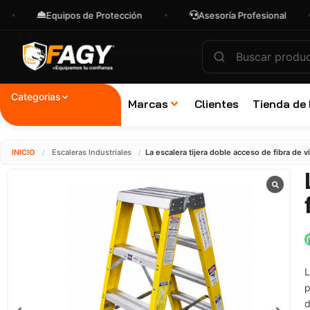
Equipos de Protección
Asesoría Profesional
E
Categorias
Marcas
Clientes
Tienda de
INICIO
Escaleras Industriales
La escalera tijera doble acceso de fibra de 
/
/
L
p
d