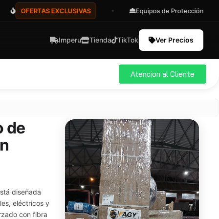
FERTAS EXCLUSIVAS
Equipos de Protección
A
Imperu
Tienda
TikTok
Ver Precios
Atencion al Cliente
o de
an
está diseñada
es, eléctricos y
rzado con fibra