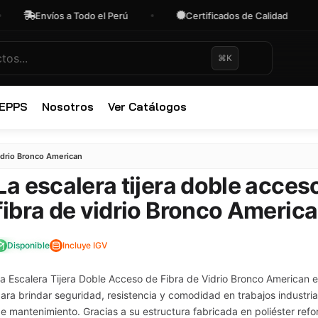
nvíos a Todo el Perú
Certificados de Calidad
O
⌘K
 EPPS
Nosotros
Ver Catálogos
✕
vidrio Bronco American
La escalera tijera doble acces
fibra de vidrio Bronco Americ
Disponible
Incluye IGV
a Escalera Tijera Doble Acceso de Fibra de Vidrio Bronco American 
ara brindar seguridad, resistencia y comodidad en trabajos industrial
e mantenimiento. Gracias a su estructura fabricada en poliéster refo