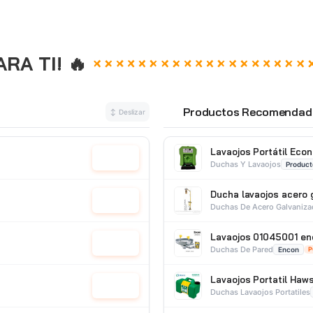
A TI! 🔥
Productos Recomendad
↕ Deslizar
⭐
Lavaojos Portátil Ec
Cotizar
Duchas Y Lavaojos
Product
Ducha lavaojos acero 
Cotizar
Duchas De Acero Galvaniz
Lavaojos 01045001 en
Cotizar
Duchas De Pared
Encon
P
Lavaojos Portatil Haw
Cotizar
Duchas Lavaojos Portatiles