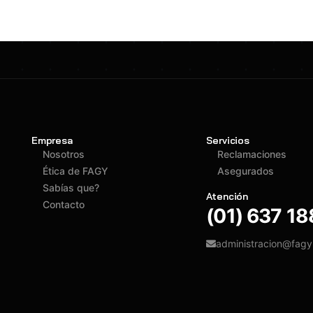
Empresa
Servicios
Nosotros
Reclamaciones
Ética de FAGY
Asegurados
Sabías que?
Atención
Contacto
(01) 637 1
administracion@fag