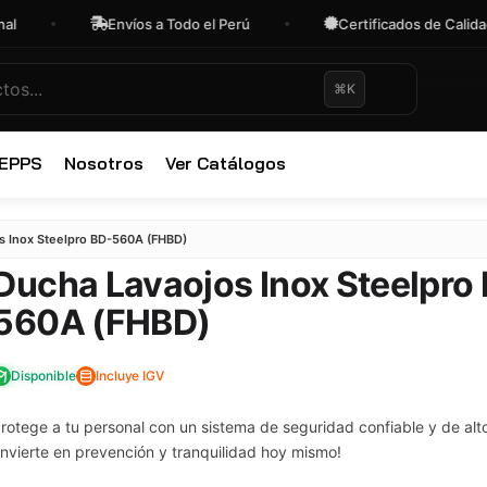
Envíos a Todo el Perú
Certificados de Calidad
⌘K
 EPPS
Nosotros
Ver Catálogos
✕
s Inox Steelpro BD-560A (FHBD)
Ducha Lavaojos Inox Steelpro
560A (FHBD)
Disponible
Incluye IGV
rotege a tu personal con un sistema de seguridad confiable y de alt
Invierte en prevención y tranquilidad hoy mismo!