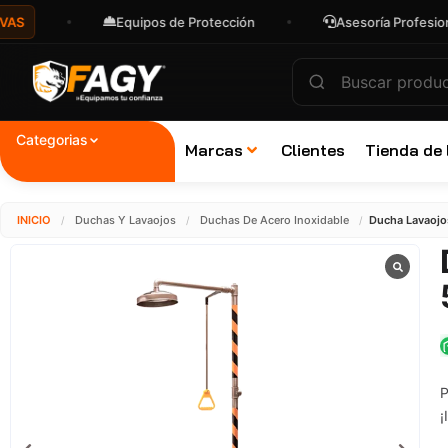
Equipos de Protección
Asesoría Profesional
Categorias
Marcas
Clientes
Tienda de
INICIO
Duchas Y Lavaojos
Duchas De Acero Inoxidable
Ducha Lavaojo
/
/
/
P
¡