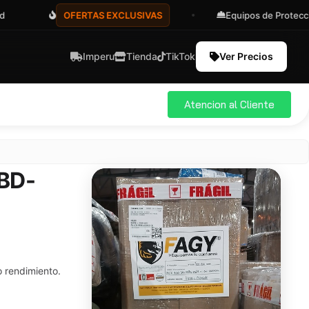
OFERTAS EXCLUSIVAS
Equipos de Protección
Imperu
Tienda
TikTok
Ver Precios
Atencion al Cliente
 BD-
o rendimiento.