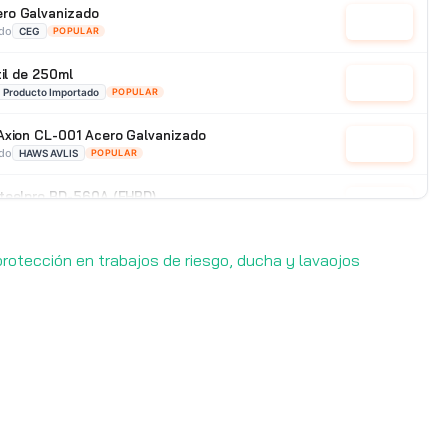
ro Galvanizado
Cotizar
ado
CEG
POPULAR
til de 250ml
Cotizar
Producto Importado
POPULAR
Axion CL-001 Acero Galvanizado
Cotizar
ado
HAWS AVLIS
POPULAR
Steelpro BD-560A (FHBD)
Cotizar
e
STEELPRO
POPULAR
protección en trabajos de riesgo, ducha y lavaojos