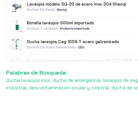
Lavaojos modelo SQ-20 de acero inox 304 Shenqi
Duchas De Pared
Shenqi
Botella lavaojos 500ml importado
Duchas Y Lavaojos
Producto Importado
Ducha lavaojos Ceg 1009-T acero galvanizado
Duchas De Acero Galvanizado
CEG
Ducha lavaojos acero inoxidable con pedal CEG 1008-AI
Duchas De Acero Inoxidable
CEG
Palabras de Búsqueda:
ducha lavaojos inox, ducha de emergencia, lavaojos de segu
industrial, descontaminación ocular y corporal, ducha de s