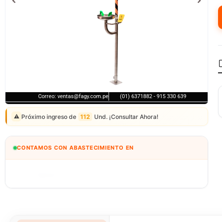
Correo: ventas@fagy.com.pe
(01) 6371882 - 915 330 639
Próximo ingreso de
112
Und. ¡Consultar Ahora!
⚠️
CONTAMOS CON ABASTECIMIENTO EN
BOLIVIA
🇧🇴
IMPORTEXA PERÚ S.A.C.