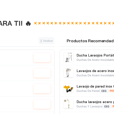
A TI! 🔥
Productos Recomendad
↕ Deslizar
⭐
Ducha Lavaojos Portát
Cotizar
Duchas De Acero Inoxidabl
Lavaojos de acero ino
Cotizar
Duchas De Acero Inoxidabl
Lavaojo de pared ino
Cotizar
Duchas De Pared
CEG
PO
Ducha lavaojos acero 
Cotizar
Duchas Y Lavaojos
CEG