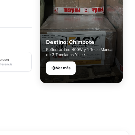
Destino: Chimbote
Reflector Led 400W y 1 Tecle Manual
de 3 Toneladas Yale /
o con
AGENCIA: Shalom
sferencia
Ver más