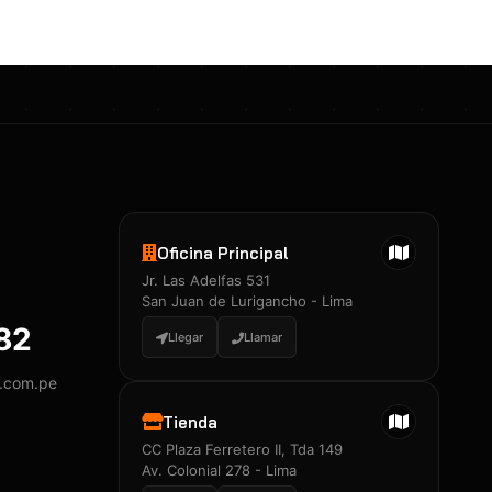
Oficina Principal
Jr. Las Adelfas 531
San Juan de Lurigancho - Lima
882
Llegar
Llamar
y.com.pe
Tienda
CC Plaza Ferretero II, Tda 149
Av. Colonial 278 - Lima