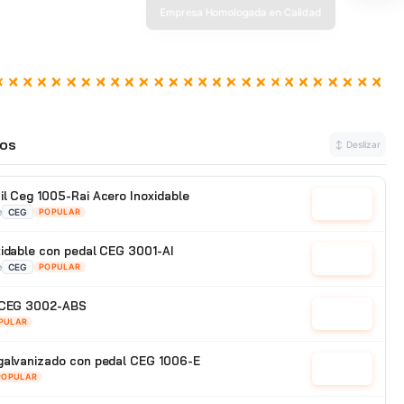
os
↕ Deslizar
il Ceg 1005-Rai Acero Inoxidable
Cotizar
e
CEG
POPULAR
xidable con pedal CEG 3001-AI
Cotizar
e
CEG
POPULAR
x CEG 3002-ABS
Cotizar
PULAR
galvanizado con pedal CEG 1006-E
Cotizar
POPULAR