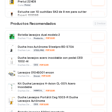
Pretul 22409
Cotizar
Corte
Pretul
Estuche con 10 cuchillas SK2 de 9 mm para cutter
Expert 100098
Cotizar
Corte
Truper
Productos Recomendados
⭐
↕ Deslizar
Estuche con 10 cuchillas SK2 de 18 mm para cutter,
Expert 100099
Cotizar
Corte
Truper
Botella lavaojos dual modelo 2
Cotizar
Duchas Y Lavaojos
Producto Importado
POPULAR
Ducha Inox Autónoma Steelpro BD-570A
Cotizar
Duchas Lavaojos Portatiles
STEELPRO
POPULAR
Ducha lavaojos acero inoxidable con pedal CEG
1002-AI
Cotizar
Duchas De Acero Inoxidable
CEG
POPULAR
Lavaojos 01045001 encon
Cotizar
Duchas De Pared
Encon
POPULAR
Kit Ducha Lavaojos H-Axion CL-001i Acero
Inoxidable
Cotizar
Duchas De Acero Inoxidable
HAWS AVLIS
POPULAR
Ducha Lavaojos Portátil Ceg 1003-R Ducha
Lavaojos Autónoma
Cotizar
Duchas De Acero Galvanizado
CEG
POPULAR
Botella lavaojos 500ml importado