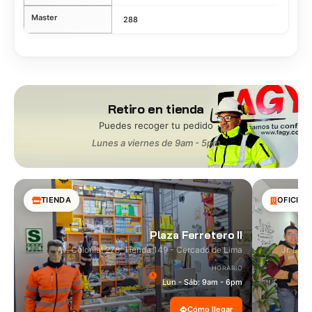
Master
288
Retiro en tienda
Puedes recoger tu pedido
Lunes a viernes de 9am - 5pm
TIENDA
OFICINA
Plaza Ferretero II
Av. Colonial 278, Tienda 149 - Cercado de Lima
Jr. Las
HORARIO
Lun - Sáb: 9am - 6pm
Cómo llegar