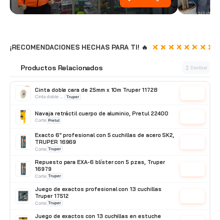
¡RECOMENDACIONES HECHAS PARA TI! 🔥
Productos Relacionados
🔗
↕ Deslizar
Cinta doble cara de 25mm x 10m Truper 11728
Cotizar
Cinta doble contacto
Truper
Navaja retráctil cuerpo de aluminio, Pretul 22400
Cotizar
Corte
Pretul
Exacto 6" profesional con 5 cuchillas de acero SK2,
TRUPER 16969
Cotizar
Corte
Truper
Repuesto para EXA-6 blíster con 5 pzas, Truper
16979
Cotizar
Corte
Truper
Juego de exactos profesional con 13 cuchillas
Truper 17512
Cotizar
Corte
Truper
Juego de exactos con 13 cuchillas en estuche