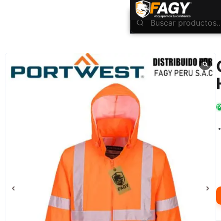
INICIO
Ropa Industrial
Alta Visibilidad
Casaca de alta visibilidad H440
/
/
/