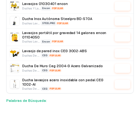
Lavaojos 01030401 encon
Cotizar
Duchas Y Lavaojos
Encon
POPULAR
Ducha Inox Autónoma Steelpro BD-570A
Cotizar
Duchas Lavaojos Portatiles
STEELPRO
POPULAR
Lavaojos portátil por gravedad 14 galones encon
01104050
Cotizar
Duchas Lavaojos Portatiles
Encon
POPULAR
Lavaojo de pared inox CEG 3002-ABS
Cotizar
Duchas De Pared
CEG
POPULAR
Ducha De Muro Ceg 2004-G Acero Galvanizado
Cotizar
Duchas De Acero Galvanizado
CEG
POPULAR
Ducha lavaojos acero inoxidable con pedal CEG
1002-AI
Cotizar
Duchas De Acero Inoxidable
CEG
POPULAR
Lavaojos 01045001 encon
Palabras de Búsqueda:
Cotizar
Duchas De Pared
Encon
POPULAR