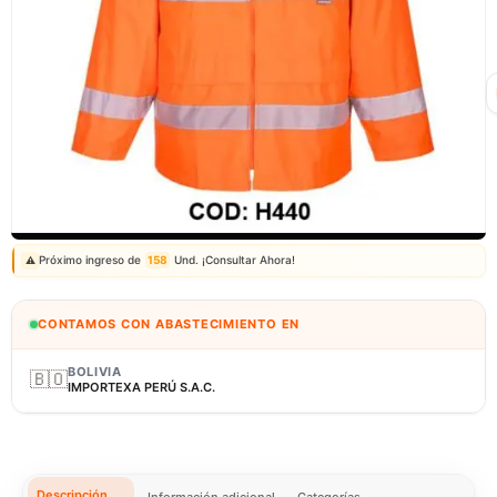
Correo: ventas@fagy.com.pe
(01) 6371882 - 915 330 639
Próximo ingreso de
158
Und. ¡Consultar Ahora!
⚠️
CONTAMOS CON ABASTECIMIENTO EN
BOLIVIA
🇧🇴
IMPORTEXA PERÚ S.A.C.
Descripción
Información adicional
Categorías