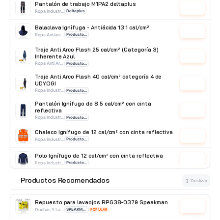
Pantalón de trabajo M1PA2 deltaplus
Cotizar
Ropa Industrial
Deltaplus
Balaclava Ignífuga - Antiácida 13.1 cal/cm²
Cotizar
Ropa Antiácido
Producto Importado
Traje Anti Arco Flash 25 cal/cm² (Categoría 3)
Inherente Azul
Cotizar
Ropa Anti Arco
Producto Importado
Traje Anti Arco Flash 40 cal/cm² categoría 4 de
UDYOGI
Cotizar
Ropa Industrial
Producto Importado
Pantalón Ignífugo de 8.5 cal/cm² con cinta
reflectiva
Cotizar
Ropa Industrial
Producto Importado
Chaleco Ignífugo de 12 cal/cm² con cinta reflectiva
Cotizar
Ropa Industrial
Producto Importado
Polo Ignífugo de 12 cal/cm² con cinta reflectiva
Cotizar
Ropa Industrial
Producto Importado
Mameluco Ignífugo de 34 cal/cm² con Cinta
Productos Recomendados
⭐
↕ Deslizar
Reflectiva
Cotizar
Ropa Industrial
Producto Importado
Repuesto para lavaojos RPG38-0379 Speakman
Cotizar
Duchas Y Lavaojos
SPEAKMAN
POPULAR