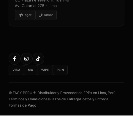
Av. Colonial 278 - Lima
Llegar
Llamar
VISA
MC
YAPE
PLIN
© FAGY PERU ®. Distribuidor y Proveedor de EPPs en Lima, Perú.
Términos y Condiciones
Plazos de Entrega
Costos y Entrega
Formas de Pago