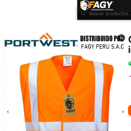
INICIO
Ropa Industrial
Alta Visibilidad
Chaleco de alta visibilidad e ignífugo FR70
/
/
/