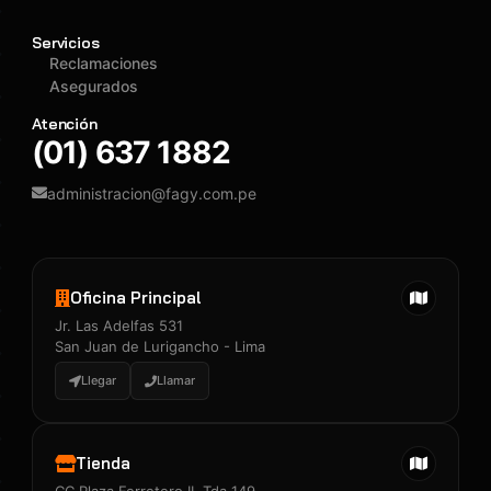
Servicios
Reclamaciones
Asegurados
Atención
(01) 637 1882
administracion@fagy.com.pe
Oficina Principal
Jr. Las Adelfas 531
San Juan de Lurigancho - Lima
Llegar
Llamar
Tienda
CC Plaza Ferretero II, Tda 149