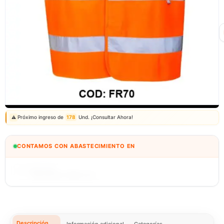
Correo: ventas@fagy.com.pe
(01) 6371882 - 915 330 639
Próximo ingreso de
178
Und. ¡Consultar Ahora!
⚠️
CONTAMOS CON ABASTECIMIENTO EN
BOLIVIA
🇧🇴
IMPORTEXA PERÚ S.A.C.
Descripción
Información adicional
Categorías