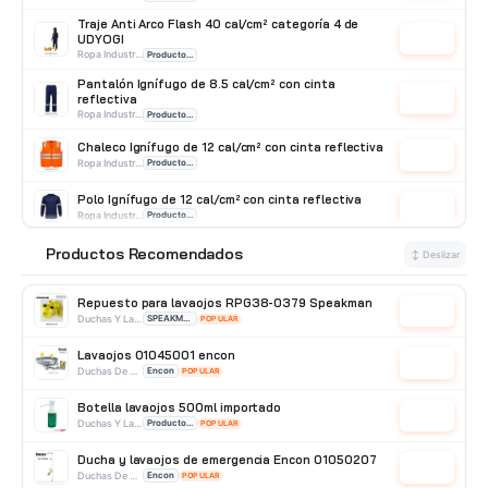
Traje Anti Arco Flash 40 cal/cm² categoría 4 de
UDYOGI
Cotizar
Ropa Industrial
Producto Importado
Pantalón Ignífugo de 8.5 cal/cm² con cinta
reflectiva
Cotizar
Ropa Industrial
Producto Importado
Chaleco Ignífugo de 12 cal/cm² con cinta reflectiva
Cotizar
Ropa Industrial
Producto Importado
Polo Ignífugo de 12 cal/cm² con cinta reflectiva
Cotizar
Ropa Industrial
Producto Importado
Mameluco Ignífugo de 34 cal/cm² con Cinta
Productos Recomendados
⭐
↕ Deslizar
Reflectiva
Cotizar
Ropa Industrial
Producto Importado
Repuesto para lavaojos RPG38-0379 Speakman
Cotizar
Duchas Y Lavaojos
SPEAKMAN
POPULAR
Lavaojos 01045001 encon
Cotizar
Duchas De Pared
Encon
POPULAR
Botella lavaojos 500ml importado
Cotizar
Duchas Y Lavaojos
Producto Importado
POPULAR
Ducha y lavaojos de emergencia Encon 01050207
Cotizar
Duchas De Acero Galvanizado
Encon
POPULAR