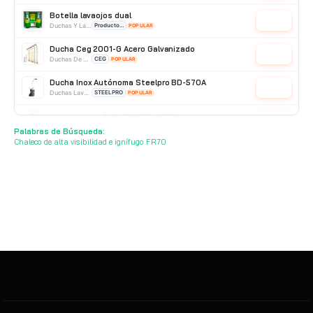
Botella lavaojos dual
Cotizar
Duchas Y Lavaojos
Producto Importado
POPULAR
Ducha Ceg 2001-G Acero Galvanizado
Cotizar
Duchas De Acero Galvanizado
CEG
POPULAR
Ducha Inox Autónoma Steelpro BD-570A
Cotizar
Duchas Lavaojos Portatiles
STEELPRO
POPULAR
Lavaojos portátil ABS CEG 3007-p
Cotizar
Duchas Lavaojos Portatiles
CEG
POPULAR
Palabras de Búsqueda:
Chaleco de alta visibilidad e ignífugo FR70