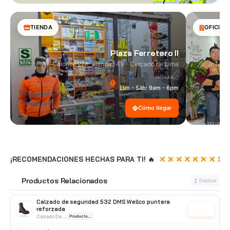
TIENDA
OFICINA
Plaza Ferretero II
Av. Colonial 278, Tienda 149 - Cercado de Lima
Jr. Las
HORARIO
Lun - Sáb: 9am - 6pm
Cómo llegar
¡RECOMENDACIONES HECHAS PARA TI! 🔥
Productos Relacionados
🔗
↕ Deslizar
Calzado de seguridad 532 DMS Wellco puntera
reforzada
Cotizar
Calzado De Seguridad
Producto Nacional