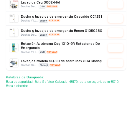
Lavaojos Ceg 3002-MAI
Cotizar
Duchas De Acero Inoxidable
CEG
POPULAR
Ducha y lavaojos de emergencia Cascaide CC1251
Cotizar
Duchas Y Lavaojos
Encon
POPULAR
Ducha y lavaojos de emergencia Encon 01050230
Cotizar
Duchas De Acero Galvanizado
Encon
POPULAR
Estación Autónoma Ceg 1010-GR Estaciones De
Emergencia
Cotizar
Duchas Y Lavaojos
CEG
POPULAR
Lavaojos modelo SQ-20 de acero inox 304 Shenqi
Cotizar
Duchas De Pared
Shenqi
POPULAR
Lavaojos 01030401 encon
Palabras de Búsqueda:
Cotizar
Duchas Y Lavaojos
Encon
POPULAR
Bota de seguridad, Bota Safetoe. Calzado M8179, bota de seguridad m-8010,
Bota dielectrico