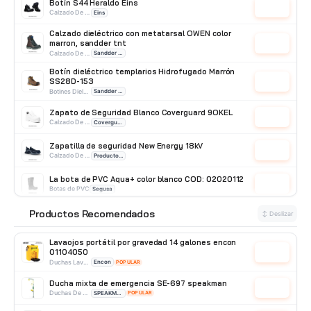
Botín S44 Heraldo Eins
Cotizar
Calzado De Seguridad
Eins
Calzado dieléctrico con metatarsal OWEN color
marron, sandder tnt
Cotizar
Calzado De Seguridad
Sandder TNT
Botín dieléctrico templarios Hidrofugado Marrón
SS28D-153
Cotizar
Botines Dielectricos
Sandder TNT
Zapato de Seguridad Blanco Coverguard 9OKEL
Cotizar
Calzado De Seguridad
Coverguard
Zapatilla de seguridad New Energy 18kV
Cotizar
Calzado De Seguridad
Producto Importado
La bota de PVC Aqua+ color blanco COD: 02020112
Cotizar
Botas de PVC
Segusa
Botín road antiestático, puntera y plantilla de
Productos Recomendados
⭐
↕ Deslizar
acero GX
Cotizar
Botín Punta de Acero
GX
Lavaojos portátil por gravedad 14 galones encon
01104050
Cotizar
Duchas Lavaojos Portatiles
Encon
POPULAR
Ducha mixta de emergencia SE-697 speakman
Cotizar
Duchas De Acero Inoxidable
SPEAKMAN
POPULAR