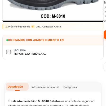
T
u
r
D
Correo: ventas@fagy.com.pe
(01) 6371882 - 915 330 639
e
Próximo ingreso de
91
Und. ¡Consultar Ahora!
⚠️
CONTAMOS CON ABASTECIMIENTO EN
BOLIVIA
🇧🇴
IMPORTEXA PERÚ S.A.C.
Descripción
Información adicional
Categorías
El
calzado dieléctrico M-8010 Safetoe
es una bota de seguridad
diseñada específicamente para proteger al usuario de riesgos