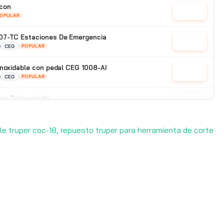
con
Cotizar
OPULAR
07-TC Estaciones De Emergencia
Cotizar
e
CEG
POPULAR
inoxidable con pedal CEG 1008-AI
Cotizar
e
CEG
POPULAR
ro Galvanizado
Cotizar
ado
CEG
POPULAR
le truper coc-18, repuesto truper para herramienta de corte