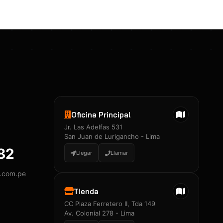
Oficina Principal
Jr. Las Adelfas 531
San Juan de Lurigancho - Lima
882
Llegar
Llamar
y.com.pe
Tienda
CC Plaza Ferretero II, Tda 149
Av. Colonial 278 - Lima