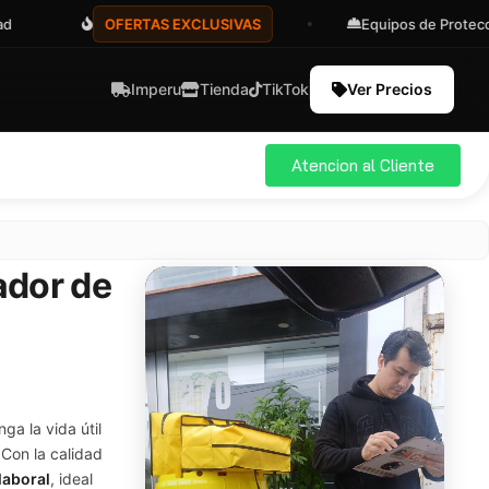
OFERTAS EXCLUSIVAS
Equipos de Protección
Imperu
Tienda
TikTok
Ver Precios
Atencion al Cliente
ador de
ga la vida útil
 Con la calidad
laboral
, ideal