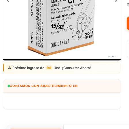
p
Correo: ventas@fagy.com.pe
(01) 6371882 - 915 330 639
Próximo ingreso de
96
Und. ¡Consultar Ahora!
⚠️
CONTAMOS CON ABASTECIMIENTO EN
BOLIVIA
🇧🇴
IMPORTEXA PERÚ S.A.C.