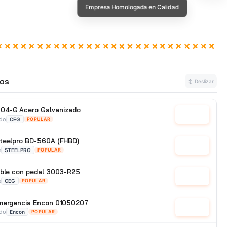
os
↕ Deslizar
04-G Acero Galvanizado
Cotizar
ado
CEG
POPULAR
Steelpro BD-560A (FHBD)
Cotizar
e
STEELPRO
POPULAR
able con pedal 3003-R25
Cotizar
e
CEG
POPULAR
emergencia Encon 01050207
Cotizar
ado
Encon
POPULAR