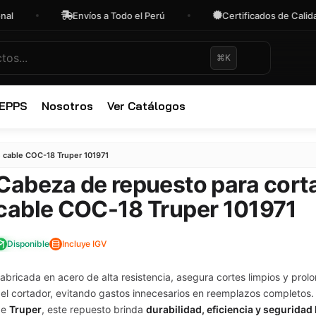
Envíos a Todo el Perú
Certificados de Calidad
⌘K
 EPPS
Nosotros
Ver Catálogos
✕
e cable COC-18 Truper 101971
Cabeza de repuesto para cort
cable COC-18 Truper 101971
Disponible
Incluye IGV
abricada en acero de alta resistencia, asegura cortes limpios y prolon
el cortador, evitando gastos innecesarios en reemplazos completos.
de
Truper
, este repuesto brinda
durabilidad, eficiencia y seguridad 