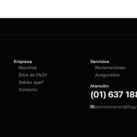
Empresa
Servicios
Nosotros
Reclamaciones
Ética de FAGY
Asegurados
Sabías que?
Atención
Contacto
(01) 637 1
administracion@fag