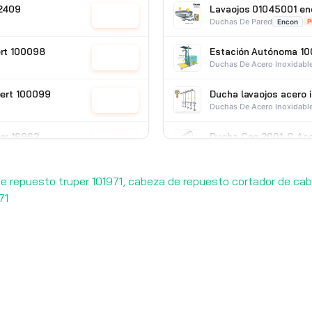
22409
Lavaojos 01045001 en
Cotizar
Duchas De Pared
Encon
P
ert 100098
Estación Autónoma 10
Cotizar
Duchas De Acero Inoxidabl
pert 100099
Ducha lavaojos acero 
Cotizar
Duchas De Acero Inoxidabl
per 16962
Ducha Ceg 2001-G Ace
Cotizar
Duchas De Acero Galvaniz
 de repuesto truper 101971, cabeza de repuesto cortador de cab
71