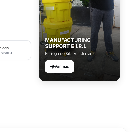
MANUFACTURING
SUPPORT E.I.R.L
o con
sferencia
Entrega de Kits Antiderrame.
Ver más