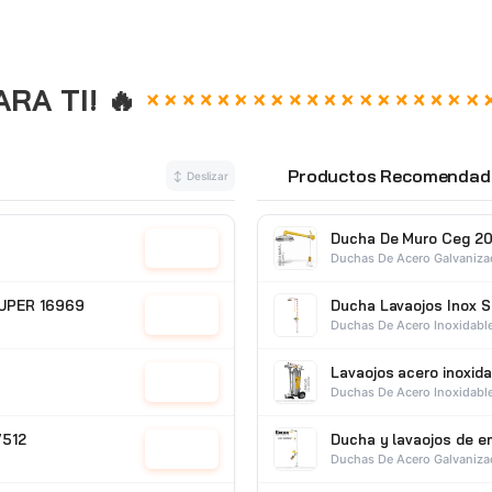
A TI! 🔥
Productos Recomendad
↕ Deslizar
⭐
Ducha De Muro Ceg 20
Cotizar
Duchas De Acero Galvaniz
TRUPER 16969
Ducha Lavaojos Inox 
Cotizar
Duchas De Acero Inoxidabl
Lavaojos acero inoxid
Cotizar
Duchas De Acero Inoxidabl
7512
Ducha y lavaojos de 
Cotizar
Duchas De Acero Galvaniz