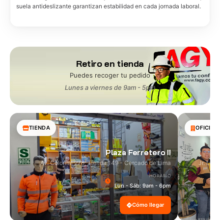
suela antideslizante garantizan estabilidad en cada jornada laboral.
Retiro en tienda
Puedes recoger tu pedido
Lunes a viernes de 9am - 5pm
TIENDA
OFICINA
Plaza Ferretero II
Av. Colonial 278, Tienda 149 - Cercado de Lima
Jr. Las
HORARIO
Lun - Sáb: 9am - 6pm
Cómo llegar