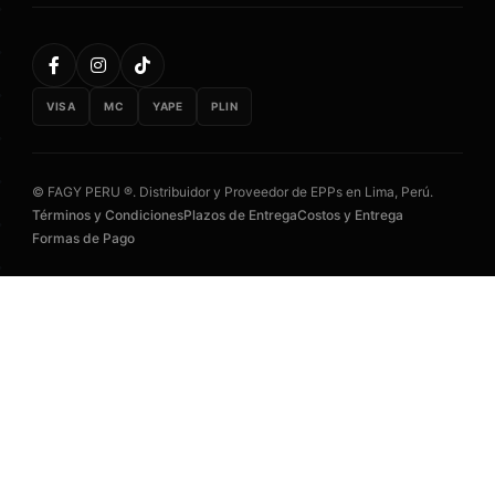
VISA
MC
YAPE
PLIN
© FAGY PERU ®. Distribuidor y Proveedor de EPPs en Lima, Perú.
Términos y Condiciones
Plazos de Entrega
Costos y Entrega
Formas de Pago