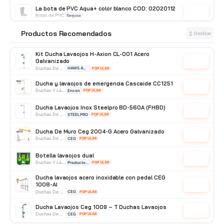
La bota de PVC Aqua+ color blanco COD: 02020112
Cotizar
Botas de PVC
Segusa
Botín road antiestático, puntera y plantilla de
Productos Recomendados
⭐
↕ Deslizar
acero GX
Cotizar
Botín Punta de Acero
GX
Kit Ducha Lavaojos H-Axion CL-001 Acero
Galvanizado
Cotizar
Duchas De Acero Galvanizado
HAWS AVLIS
POPULAR
Ducha y lavaojos de emergencia Cascaide CC1251
Cotizar
Duchas Y Lavaojos
Encon
POPULAR
Ducha Lavaojos Inox Steelpro BD-560A (FHBD)
Cotizar
Duchas De Acero Inoxidable
STEELPRO
POPULAR
Ducha De Muro Ceg 2004-G Acero Galvanizado
Cotizar
Duchas De Acero Galvanizado
CEG
POPULAR
Botella lavaojos dual
Cotizar
Duchas Y Lavaojos
Producto Importado
POPULAR
Ducha lavaojos acero inoxidable con pedal CEG
1008-AI
Cotizar
Duchas De Acero Inoxidable
CEG
POPULAR
Ducha Lavaojos Ceg 1009 – T Duchas Lavaojos
Cotizar
Duchas De Acero Galvanizado
CEG
POPULAR