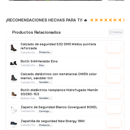
¡RECOMENDACIONES HECHAS PARA TI! 🔥
Productos Relacionados
🔗
↕ Deslizar
Calzado de seguridad 532 DMS Wellco puntera
reforzada
Cotizar
Calzado De Seguridad
Producto Nacional
Botín S44 Heraldo Eins
Cotizar
Calzado De Seguridad
Eins
Calzado dieléctrico con metatarsal OWEN color
marron, sandder tnt
Cotizar
Calzado De Seguridad
Sandder TNT
Botín dieléctrico templarios Hidrofugado Marrón
SS28D-153
Cotizar
Botines Dielectricos
Sandder TNT
Zapato de Seguridad Blanco Coverguard 9OKEL
Cotizar
Calzado De Seguridad
Coverguard
Zapatilla de seguridad New Energy 18kV
Cotizar
Calzado De Seguridad
Producto Importado