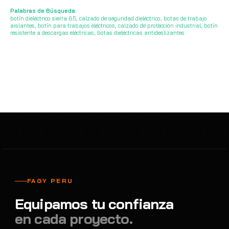
Lavaojos 01045001 encon
Palabras de Búsqueda:
Cotizar
Duchas De Pared
Encon
POPULAR
botín dieléctrico sierra 6.5, calzado de seguridad dieléctrico, botas de trabajo
aislantes, botín para trabajos eléctricos, calzado de protección industrial, botín
resistente a descargas eléctricas, botas dieléctricas antideslizantes
FAGY PERU
Equipamos tu confianza
en cada proyecto.