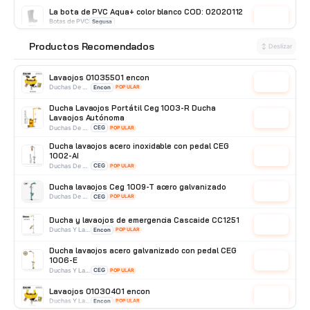
La bota de PVC Aqua+ color blanco COD: 02020112
Cotizar
Botas de PVC
Segusa
Botín road antiestático, puntera y plantilla de
Productos Recomendados
⭐
↕ Deslizar
acero GX
Cotizar
Botín Punta de Acero
GX
Lavaojos 01035501 encon
Cotizar
Duchas De Pared
Encon
POPULAR
Ducha Lavaojos Portátil Ceg 1003-R Ducha
Lavaojos Autónoma
Cotizar
Duchas De Acero Galvanizado
CEG
POPULAR
Ducha lavaojos acero inoxidable con pedal CEG
1002-AI
Cotizar
Duchas De Acero Inoxidable
CEG
POPULAR
Ducha lavaojos Ceg 1009-T acero galvanizado
Cotizar
Duchas De Acero Galvanizado
CEG
POPULAR
Ducha y lavaojos de emergencia Cascaide CC1251
Cotizar
Duchas Y Lavaojos
Encon
POPULAR
Ducha lavaojos acero galvanizado con pedal CEG
1006-E
Cotizar
Duchas Y Lavaojos
CEG
POPULAR
Lavaojos 01030401 encon
Cotizar
Duchas Y Lavaojos
Encon
POPULAR