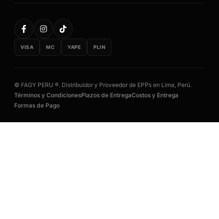
VISA
MC
YAPE
PLIN
© FAGY PERU ®. Distribuidor y Proveedor de EPPs en Lima, Perú.
Términos y Condiciones
Plazos de Entrega
Costos y Entrega
Formas de Pago