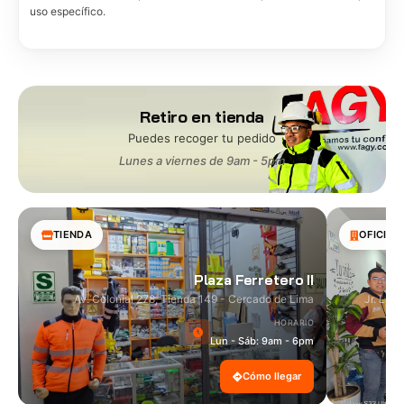
uso específico.
Retiro en tienda
Puedes recoger tu pedido
Lunes a viernes de 9am - 5pm
TIENDA
OFICINA
Plaza Ferretero II
Av. Colonial 278, Tienda 149 - Cercado de Lima
Jr. Las
HORARIO
Lun - Sáb: 9am - 6pm
Cómo llegar