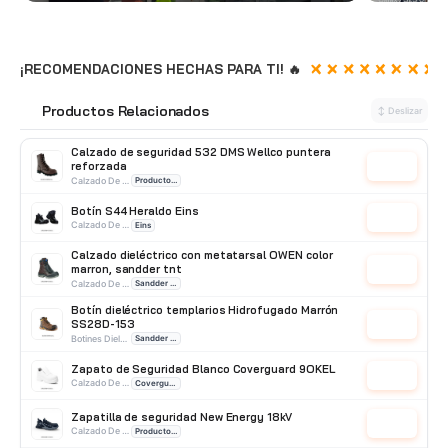
¡RECOMENDACIONES HECHAS PARA TI! 🔥
Productos Relacionados
🔗
↕ Deslizar
Calzado de seguridad 532 DMS Wellco puntera
reforzada
Cotizar
Calzado De Seguridad
Producto Nacional
Botín S44 Heraldo Eins
Cotizar
Calzado De Seguridad
Eins
Calzado dieléctrico con metatarsal OWEN color
marron, sandder tnt
Cotizar
Calzado De Seguridad
Sandder TNT
Botín dieléctrico templarios Hidrofugado Marrón
SS28D-153
Cotizar
Botines Dielectricos
Sandder TNT
Zapato de Seguridad Blanco Coverguard 9OKEL
Cotizar
Calzado De Seguridad
Coverguard
Zapatilla de seguridad New Energy 18kV
Cotizar
Calzado De Seguridad
Producto Importado