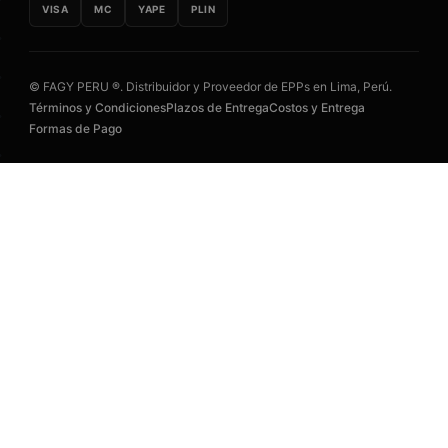
VISA
MC
YAPE
PLIN
© FAGY PERU ®. Distribuidor y Proveedor de EPPs en Lima, Perú.
Términos y Condiciones
Plazos de Entrega
Costos y Entrega
Formas de Pago