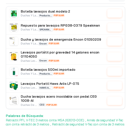
Cotizar
Mosquetones
Yoke
Botella lavaojos dual modelo 2
Cotizar
Duchas Y Lavaojos
Producto Importado
POPULAR
Repuesto para lavaojos RPG38-0379 Speakman
Cotizar
Duchas Y Lavaojos
SPEAKMAN
POPULAR
Ducha y lavaojos de emergencia Encon 01050209
Cotizar
Duchas Y Lavaojos
Encon
POPULAR
Lavaojos portátil por gravedad 14 galones encon
01104050
Cotizar
Duchas Lavaojos Portatiles
Encon
POPULAR
Botella lavaojos 500ml importado
Cotizar
Duchas Y Lavaojos
Producto Importado
POPULAR
Lavaojos Portatil Haws Avlis LP-075
Cotizar
Duchas Lavaojos Portatiles
HAWS AVLIS
POPULAR
Ducha lavaojos acero inoxidable con pedal CEG
1008-AI
Cotizar
Duchas De Acero Inoxidable
CEG
POPULAR
Ducha y lavaojos de emergencia Encon 01050230
Palabras de Búsqueda:
Cotizar
Duchas De Acero Galvanizado
Encon
POPULAR
Retráctil PFL V-TEC 3 metros cinta MSA (63013-00E) , Arnés de seguridad V-Tec
con cinta retráctil de 3 metros , Retráctil de seguridad V-Tec con cinta de 3 metros