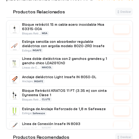
Productos Relacionados
🔗
↕ Deslizar
Bloque retráctil 15 m cable acero inoxidable Msa
63315-00A
Cotizar
Bloques Retráctil
MSA
Eslinga sencilla con absorbedor regulable
dieléctrico con argolla modelo 8020-2RD Insafe
Cotizar
Eslinga
INSAFE
Línea doble dieléctrica con 2 ganchos grandes y 1
gancho chico LDA2G1ChD
Cotizar
Lineas de Conexión
MAICOL
Anclaje dieléctrico Light Insafe IN 8050-DL
Cotizar
Anclajes
INSAFE
Bloque Retráctil KRATOS 11 FT (3.35 m) con cinta
Dyneema Clase 1
Cotizar
Bloques Retráctil
CLUTE
Eslinga de Anclaje Reforzado de 1,8 m Safewaze
Cotizar
Eslinga
Safewaze
Línea de Conexión Insafe IN 8093
Cotizar
Lineas de Conexión
INSAFE
Productos Recomendados
⭐
↕ Deslizar
Mosquetón oval de acero doble seguro N-244G Yoke