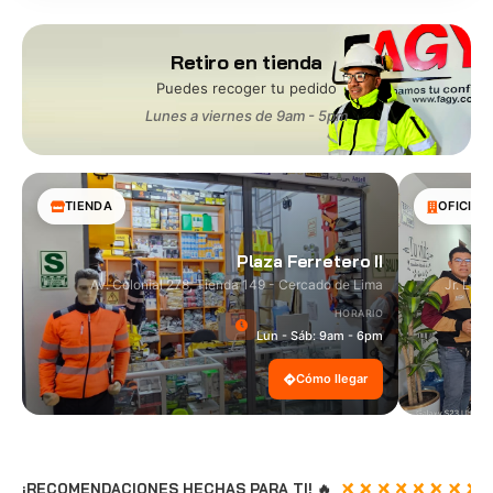
Retiro en tienda
Puedes recoger tu pedido
Lunes a viernes de 9am - 5pm
TIENDA
OFICINA
Plaza Ferretero II
Av. Colonial 278, Tienda 149 - Cercado de Lima
Jr. Las
HORARIO
Lun - Sáb: 9am - 6pm
Cómo llegar
¡RECOMENDACIONES HECHAS PARA TI! 🔥