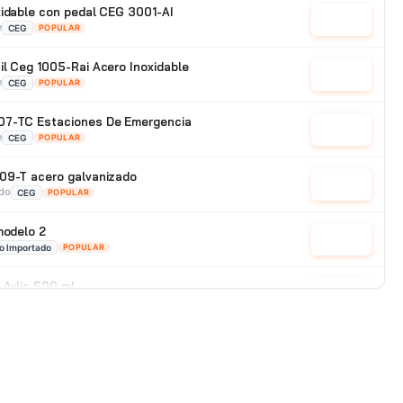
xidable con pedal CEG 3001-AI
Cotizar
e
CEG
POPULAR
il Ceg 1005-Rai Acero Inoxidable
Cotizar
e
CEG
POPULAR
07-TC Estaciones De Emergencia
Cotizar
e
CEG
POPULAR
09-T acero galvanizado
Cotizar
ado
CEG
POPULAR
modelo 2
Cotizar
o Importado
POPULAR
Avlis 500 ml.
Cotizar
HAWS AVLIS
POPULAR