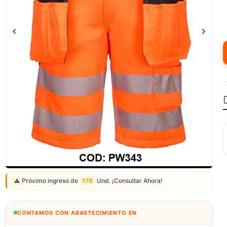
Correo: ventas@fagy.com.pe
(01) 6371882 - 915 330 639
Próximo ingreso de
178
Und. ¡Consultar Ahora!
⚠️
CONTAMOS CON ABASTECIMIENTO EN