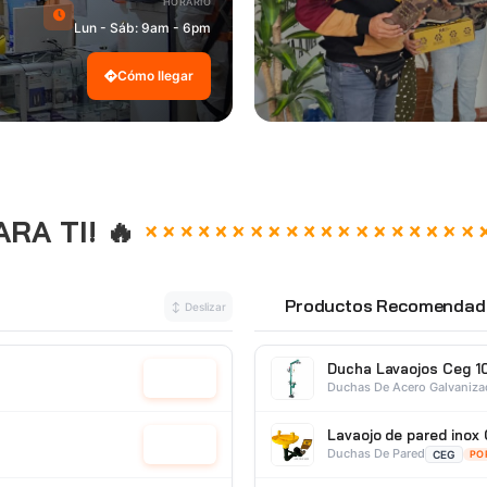
HORARIO
Lun - Sáb: 9am - 6pm
Cómo llegar
A TI! 🔥
Productos Recomendad
↕ Deslizar
⭐
Ducha Lavaojos Ceg 1
Cotizar
Duchas De Acero Galvaniz
Lavaojo de pared ino
Cotizar
Duchas De Pared
CEG
PO