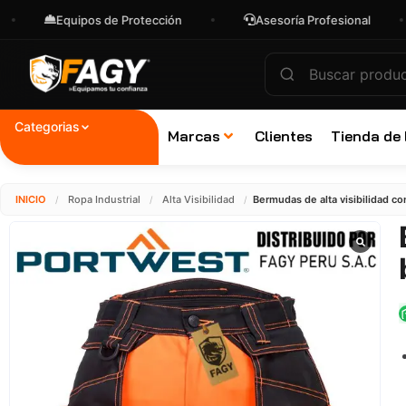
Equipos de Protección
Asesoría Profesional
En
Categorias
Marcas
Clientes
Tienda de
INICIO
Ropa Industrial
Alta Visibilidad
Bermudas de alta visibilidad co
/
/
/