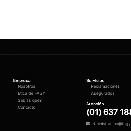
Empresa
Servicios
Nosotros
Reclamaciones
Ética de FAGY
Asegurados
Sabías que?
Atención
Contacto
(01) 637 1
administracion@fag