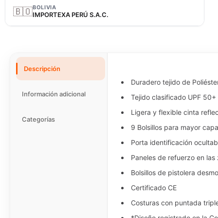
BOLIVIA
🇧🇴
IMPORTEXA PERÚ S.A.C.
Descripción
Duradero tejido de Poliést
Información adicional
Tejido clasificado UPF 50+
Ligera y flexible cinta ref
Categorías
9 Bolsillos para mayor cap
Porta identificación ocultabl
Paneles de refuerzo en la
Bolsillos de pistolera desm
Certificado CE
Costuras con puntada tripl
*Diseño registrado en la 