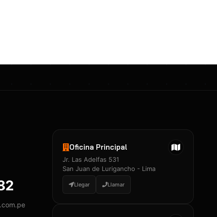
Oficina Principal
Jr. Las Adelfas 531
San Juan de Lurigancho - Lima
882
Llegar
Llamar
y.com.pe