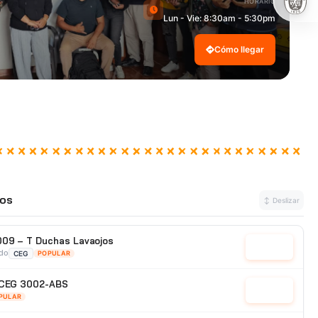
HORARIO
Lun - Vie: 8:30am - 5:30pm
Cómo llegar
os
↕ Deslizar
009 – T Duchas Lavaojos
Cotizar
ado
CEG
POPULAR
x CEG 3002-ABS
Cotizar
PULAR