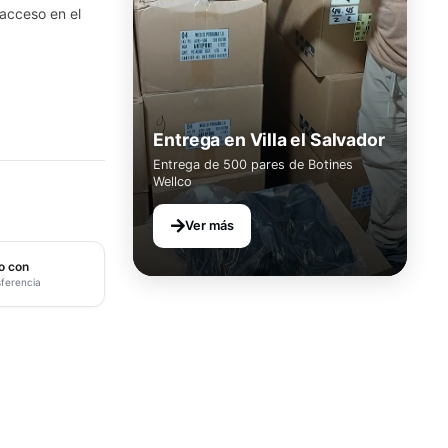
l acceso en el
Entrega en Villa el Salvador
Entrega de 500 pares de Botines
Wellco
Ver más
o con
sferencia