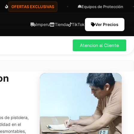
ERTAS EXCLUSIVAS
Equipos de Protección
As
Imperu
Tienda
TikTok
Ver Precios
Atencion al Cliente
on
os de pistolera,
idad en el
 desmontables,