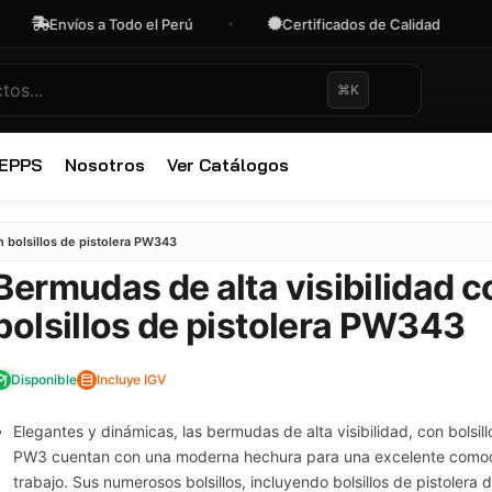
víos a Todo el Perú
Certificados de Calidad
OF
⌘K
 EPPS
Nosotros
Ver Catálogos
✕
n bolsillos de pistolera PW343
Bermudas de alta visibilidad c
bolsillos de pistolera PW343
Disponible
Incluye IGV
Elegantes y dinámicas, las bermudas de alta visibilidad, con bolsill
PW3 cuentan con una moderna hechura para una excelente comod
trabajo. Sus numerosos bolsillos, incluyendo bolsillos de pistolera