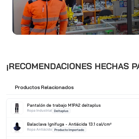
¡RECOMENDACIONES HECHAS PAR
Productos Relacionados
🔗
Pantalón de trabajo M1PA2 deltaplus
Ropa Industrial
Deltaplus
Balaclava Ignífuga - Antiácida 13.1 cal/cm²
Ropa Antiácido
Producto Importado