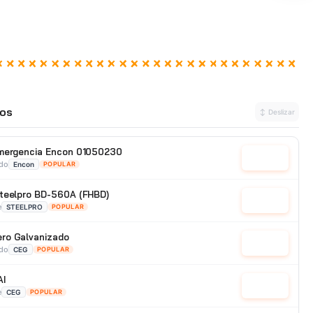
os
↕ Deslizar
emergencia Encon 01050230
Cotizar
ado
Encon
POPULAR
Steelpro BD-560A (FHBD)
Cotizar
e
STEELPRO
POPULAR
ro Galvanizado
Cotizar
ado
CEG
POPULAR
AI
Cotizar
e
CEG
POPULAR