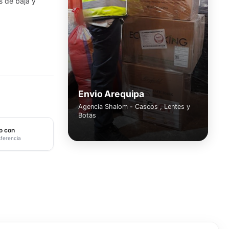
s de baja y
Envio Arequipa
Agencia Shalom - Cascos , Lentes y
Botas
o con
sferencia