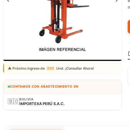
e
m
Correo: ventas@fagy.com.pe
(01) 6371882 - 915 330 639
Próximo ingreso de
203
Und. ¡Consultar Ahora!
⚠️
CONTAMOS CON ABASTECIMIENTO EN
BOLIVIA
🇧🇴
IMPORTEXA PERÚ S.A.C.