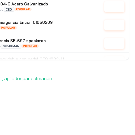
04-G Acero Galvanizado
Cotizar
ado
CEG
POPULAR
emergencia Encon 01050209
Cotizar
POPULAR
encia SE-697 speakman
Cotizar
e
SPEAKMAN
POPULAR
inoxidable con pedal CEG 1002-AI
Cotizar
e
CEG
POPULAR
al, apilador para almacén