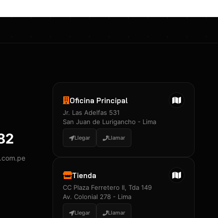
Oficina Principal
Jr. Las Adelfas 531
San Juan de Lurigancho - Lima
882
Llegar
Llamar
y.com.pe
Tienda
CC Plaza Ferretero II, Tda 149
Av. Colonial 278 - Lima
Llegar
Llamar
Certificados 3M