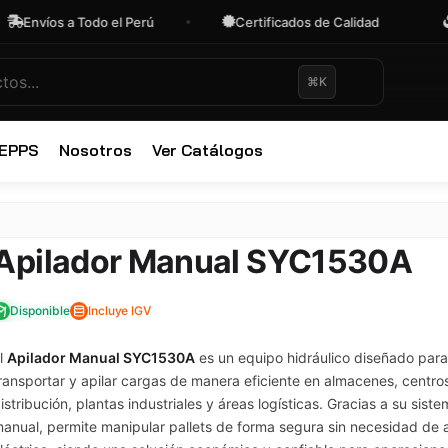
s a Todo el Perú
Certificados de Calidad
OFER
⌘K
 EPPS
Nosotros
Ver Catálogos
✕
Apilador Manual SYC1530A
Disponible
Incluye IGV
l
Apilador Manual SYC1530A
es un equipo hidráulico diseñado para
ransportar y apilar cargas de manera eficiente en almacenes, centro
istribución, plantas industriales y áreas logísticas. Gracias a su sist
anual, permite manipular pallets de forma segura sin necesidad de 