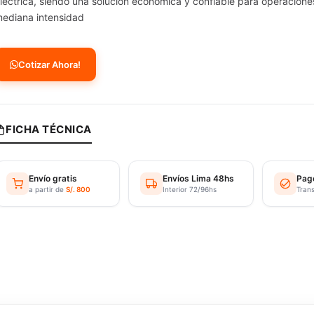
léctrica, siendo una solución económica y confiable para operacione
ediana intensidad
Cotizar Ahora!
FICHA TÉCNICA
Envío gratis
Envíos Lima 48hs
Pag
a partir de
S/. 800
Interior 72/96hs
Tran