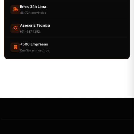
Envío 24h Lima
48-72h provincias
Asesoría Técnica
(01) 637 1882
+500 Empresas
Confían en nosotros