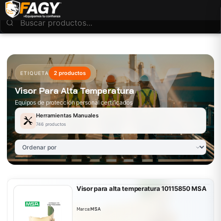
2 productos
ETIQUETA
Visor Para Alta Temperatura
Equipos de protección personal certificados
Herramientas Manuales
746 productos
Visor para alta temperatura 10115850 MSA
Marca:
MSA