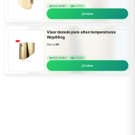
ENVÍO RÁPIDO
EN STOCK
Cotizar
Visor dorado para altas temperaturas
Wcp96cg
Marca:
3M
ENVÍO RÁPIDO
EN STOCK
Cotizar