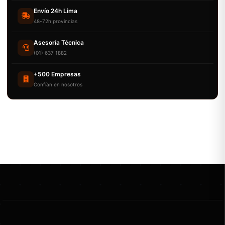
Envío 24h Lima
48-72h provincias
Asesoría Técnica
(01) 637 1882
+500 Empresas
Confían en nosotros