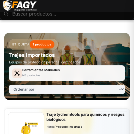
1 productos
ETIQUETA
Trajes Importados
Equipos de protección personal certificados
Herramientas Manuales
746 productos
Traje tychemtools para quimicos y riesgos
biológicos
Marca:
Producto Importado