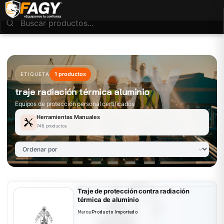
1 productos
ETIQUETA
traje radiación térmica aluminio
Equipos de protección personal certificados
Herramientas Manuales
746 productos
Traje de protección contra radiación
térmica de aluminio
Marca:
Producto Importado