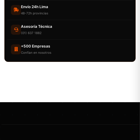
Envío 24h Lima
48-72h provincias
Asesoría Técnica
(01) 637 1882
+500 Empresas
Confían en nosotros