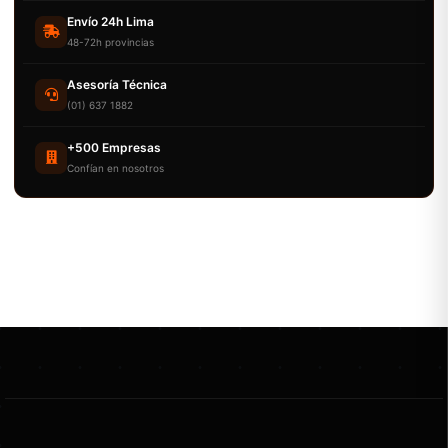
Envío 24h Lima
48-72h provincias
Asesoría Técnica
(01) 637 1882
+500 Empresas
Confían en nosotros